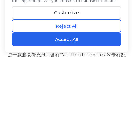
®
你只有一次生命。用以下方式好好生活
L1FE NMN
，这
是一款膳食补充剂，含有“Youthful Complex 6”专有配
方，由六种经过充分研究、技术领先的成分组成。NMN
有助于维持体内NAD+水平。高良姜和PQQ能在细胞层
‡
面产生能量，并有助于维持大脑的健康功能。
®
®
L1FE NMN
还含有生物碱
黑胡椒果提取物可促进吸
收，l-瓜氨酸是一种经过长期研究的有益氨基酸，紫檀芪
是一种天然存在于浆果中的类芪类化合物。服用方法
®
L1FE NMN
重拾青春活力，确信自己正在最大限度地延
‡
长健康寿命，让每一天都过得充实美好。
益处
配料
使用方法