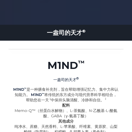
一盎司的
天才
M1ND
一盎司的
天才
M1ND
是一种膳食补充剂，旨在帮助增强记忆力、集中力和认
知能力。
M1ND
将传统的东方成分与现代营养科学相结合，
帮助您在
一天
中保持头脑清醒、冷静和自信
。
配料
Memo-Q™（丝蛋白水解物）、L-茶氨酸、N-乙酰基-L-酪氨
酸、GABA（γ-氨基丁酸）
其他成分
纯净水、蔗糖、天然香料、L-苹果酸、纤维素、黄原胶、山梨
酸钾（防腐剂）、柠檬酸、β-胡萝卜素（着色剂）