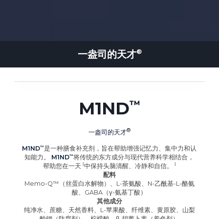
一盎司的
天才
M1ND
一盎司的
天才
M1ND
是一种膳食补充剂，旨在帮助增强记忆力、集中力和认
知能力。
M1ND
将传统的东方成分与现代营养科学相结合，
帮助您在
一天
中保持头脑清醒、冷静和自信
。
配料
Memo-Q™（丝蛋白水解物）、L-茶氨酸、N-乙酰基-L-酪氨
酸、GABA（γ-氨基丁酸）
其他成分
纯净水、蔗糖、天然香料、L-苹果酸、纤维素、黄原胶、山梨
酸钾（防腐剂）、柠檬酸、β-胡萝卜素（着色剂）