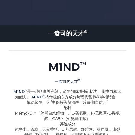
一盎司的
天才
M1ND
一盎司的
天才
M1ND
是一种膳食补充剂，旨在帮助增强记忆力、集中力和认
知能力。
M1ND
将传统的东方成分与现代营养科学相结合，
帮助您在
一天
中保持头脑清醒、冷静和自信
。
配料
Memo-Q™（丝蛋白水解物）、L-茶氨酸、N-乙酰基-L-酪氨
酸、GABA（γ-氨基丁酸）
其他成分
纯净水、蔗糖、天然香料、L-苹果酸、纤维素、黄原胶、山梨
酸钾（防腐剂）、柠檬酸、β-胡萝卜素（着色剂）