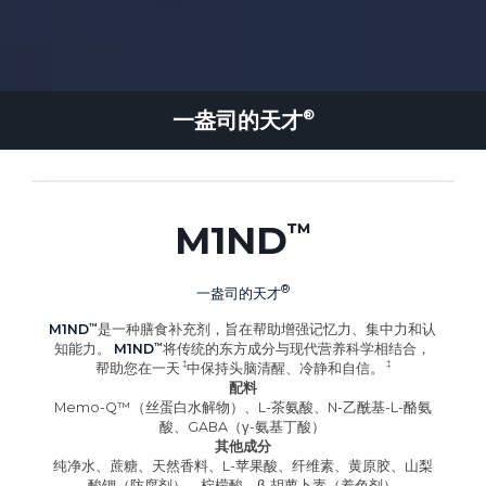
一盎司的
天才
M1ND
一盎司的
天才
M1ND
是一种膳食补充剂，旨在帮助增强记忆力、集中力和认
知能力。
M1ND
将传统的东方成分与现代营养科学相结合，
帮助您在
一天
中保持头脑清醒、冷静和自信
。
配料
Memo-Q™（丝蛋白水解物）、L-茶氨酸、N-乙酰基-L-酪氨
酸、GABA（γ-氨基丁酸）
其他成分
纯净水、蔗糖、天然香料、L-苹果酸、纤维素、黄原胶、山梨
酸钾（防腐剂）、柠檬酸、β-胡萝卜素（着色剂）