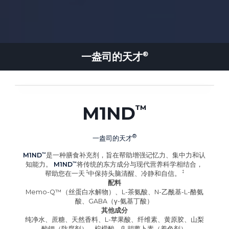
一盎司的
天才
M1ND
一盎司的
天才
M1ND
是一种膳食补充剂，旨在帮助增强记忆力、集中力和认
知能力。
M1ND
将传统的东方成分与现代营养科学相结合，
帮助您在
一天
中保持头脑清醒、冷静和自信
。
配料
Memo-Q™（丝蛋白水解物）、L-茶氨酸、N-乙酰基-L-酪氨
酸、GABA（γ-氨基丁酸）
其他成分
纯净水、蔗糖、天然香料、L-苹果酸、纤维素、黄原胶、山梨
酸钾（防腐剂）、柠檬酸、β-胡萝卜素（着色剂）