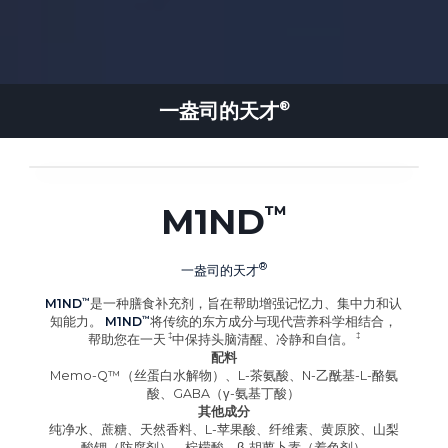
一盎司的
天才
M1ND
一盎司的
天才
M1ND
是一种膳食补充剂，旨在帮助增强记忆力、集中力和认
知能力。
M1ND
将传统的东方成分与现代营养科学相结合，
帮助您在
一天
中保持头脑清醒、冷静和自信
。
配料
Memo-Q™（丝蛋白水解物）、L-茶氨酸、N-乙酰基-L-酪氨
酸、GABA（γ-氨基丁酸）
其他成分
纯净水、蔗糖、天然香料、L-苹果酸、纤维素、黄原胶、山梨
酸钾（防腐剂）、柠檬酸、β-胡萝卜素（着色剂）