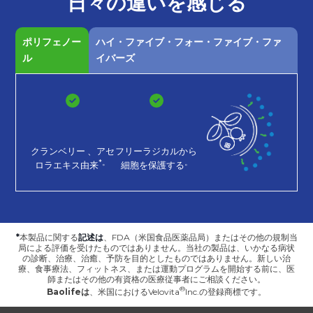
日々の
違いを
感じる
ポリフェノー
ハイ・ファイブ・フォー・ファイブ・ファ
ル
イバーズ
クランベリー
、アセ
フリーラジカルから
*。
。
ロラエキス由来
細胞を保護する
*
本製品に関する
記述は
、FDA（米国食品医薬品局）またはその他の規制当
局による評価を受けたものではありません。当社の製品は、いかなる病状
の診断、治療、治癒、予防を目的としたものではありません。新しい治
療、食事療法、フィットネス、または運動プログラムを開始する前に、医
師またはその他の有資格の医療従事者にご相談ください。
Baolifeは
、
米国におけるVelovita
Inc.の登録商標です。