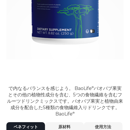
で内なるバランスを感じよう。
BaoLife
バオバブ果実
とその他の植物性成分を含む、5つの食物繊維を含むフ
ルーツドリンクミックスです。バオバブ果実と植物由来
成分を配合した5種類の食物繊維入りドリンクです。
BaoLife
ベネフィット
原材料
使用方法