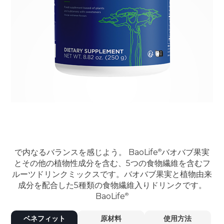
で内なるバランスを感じよう。
BaoLife
バオバブ果実
とその他の植物性成分を含む、5つの食物繊維を含むフ
ルーツドリンクミックスです。バオバブ果実と植物由来
成分を配合した5種類の食物繊維入りドリンクです。
BaoLife
ベネフィット
原材料
使用方法