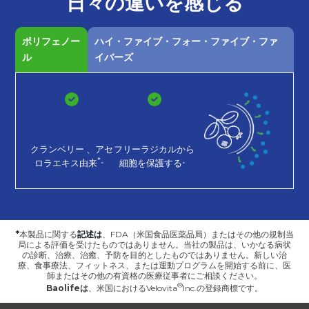
日々の
違いを
感じる
ポリフェノー
ハイ・ファイブ・フォー・ファイブ・ファ
ル
イバーズ
クランベリー
、アセ
フリーラジカルから
*。
。
ロラエキス由来
細胞を保護する
*
本製品に関する
記述は
、FDA（米国食品医薬品局）またはその他の規制当
局による評価を受けたものではありません。当社の製品は、いかなる病状
の診断、治療、治癒、予防を目的としたものではありません。新しい治
療、食事療法、フィットネス、または運動プログラムを開始する前に、医
師またはその他の有資格の医療従事者にご相談ください。
Baolifeは
、
米国におけるVelovita
Inc.の登録商標です。