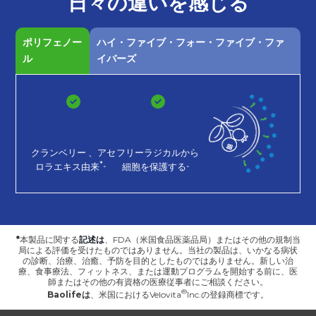
日々の
違いを
感じる
ポリフェノー
ハイ・ファイブ・フォー・ファイブ・ファ
ル
イバーズ
クランベリー
、アセ
フリーラジカルから
*。
。
ロラエキス由来
細胞を保護する
*
本製品に関する
記述は
、FDA（米国食品医薬品局）またはその他の規制当
局による評価を受けたものではありません。当社の製品は、いかなる病状
の診断、治療、治癒、予防を目的としたものではありません。新しい治
療、食事療法、フィットネス、または運動プログラムを開始する前に、医
師またはその他の有資格の医療従事者にご相談ください。
Baolifeは
、
米国におけるVelovita
Inc.の登録商標です。