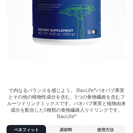
で内なるバランスを感じよう。
BaoLife
バオバブ果実
とその他の植物性成分を含む、5つの食物繊維を含むフ
ルーツドリンクミックスです。バオバブ果実と植物由来
成分を配合した5種類の食物繊維入りドリンクです。
BaoLife
ベネフィット
原材料
使用方法