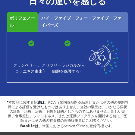
日々の
違いを
感じる
ポリフェノー
ハイ・ファイブ・フォー・ファイブ・ファ
ル
イバーズ
クランベリー
、アセ
フリーラジカルから
*。
。
ロラエキス由来
細胞を保護する
*
本製品に関する
記述は
、FDA（米国食品医薬品局）またはその他の規制当
局による評価を受けたものではありません。当社の製品は、いかなる病状
の診断、治療、治癒、予防を目的としたものではありません。新しい治
療、食事療法、フィットネス、または運動プログラムを開始する前に、医
師またはその他の有資格の医療従事者にご相談ください。
Baolifeは
、
米国におけるVelovita
Inc.の登録商標です。