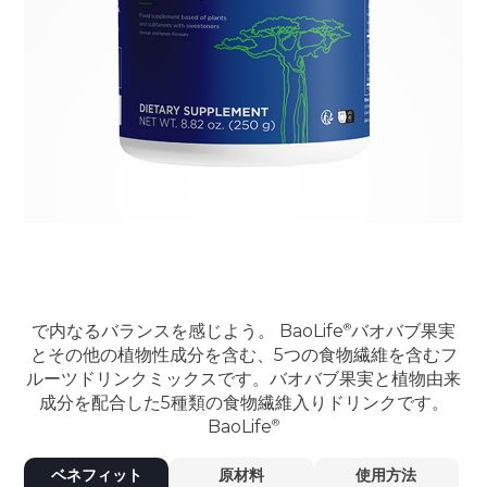
で内なるバランスを感じよう。
BaoLife
バオバブ果実
とその他の植物性成分を含む、5つの食物繊維を含むフ
ルーツドリンクミックスです。バオバブ果実と植物由来
成分を配合した5種類の食物繊維入りドリンクです。
BaoLife
ベネフィット
原材料
使用方法