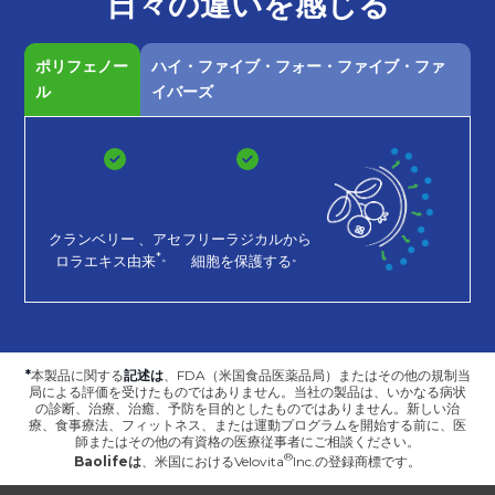
日々の
違いを
感じる
ポリフェノー
ハイ・ファイブ・フォー・ファイブ・ファ
ル
イバーズ
クランベリー
、アセ
フリーラジカルから
*。
。
ロラエキス由来
細胞を保護する
*
本製品に関する
記述は
、FDA（米国食品医薬品局）またはその他の規制当
局による評価を受けたものではありません。当社の製品は、いかなる病状
の診断、治療、治癒、予防を目的としたものではありません。新しい治
療、食事療法、フィットネス、または運動プログラムを開始する前に、医
師またはその他の有資格の医療従事者にご相談ください。
Baolifeは
、
米国におけるVelovita
Inc.の登録商標です。