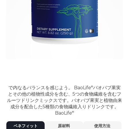
で内なるバランスを感じよう。
BaoLife
バオバブ果実
とその他の植物性成分を含む、5つの食物繊維を含むフ
ルーツドリンクミックスです。バオバブ果実と植物由来
成分を配合した5種類の食物繊維入りドリンクです。
BaoLife
ベネフィット
原材料
使用方法