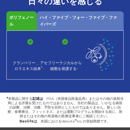
日々の
違いを
感じる
ポリフェノー
ハイ・ファイブ・フォー・ファイブ・ファ
ル
イバーズ
クランベリー
、アセ
フリーラジカルから
*。
。
ロラエキス由来
細胞を保護する
*
本製品に関する
記述は
、FDA（米国食品医薬品局）またはその他の規制当
局による評価を受けたものではありません。当社の製品は、いかなる病状
の診断、治療、治癒、予防を目的としたものではありません。新しい治
療、食事療法、フィットネス、または運動プログラムを開始する前に、医
師またはその他の有資格の医療従事者にご相談ください。
Baolifeは
、
米国におけるVelovita
Inc.の登録商標です。