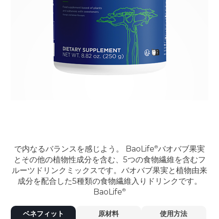
で内なるバランスを感じよう。
BaoLife
バオバブ果実
とその他の植物性成分を含む、5つの食物繊維を含むフ
ルーツドリンクミックスです。バオバブ果実と植物由来
成分を配合した5種類の食物繊維入りドリンクです。
BaoLife
ベネフィット
原材料
使用方法