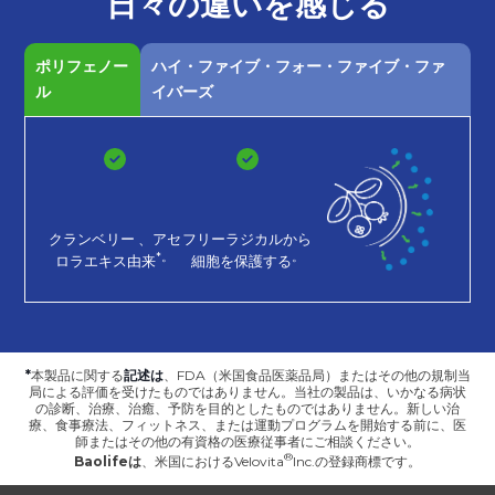
日々の
違いを
感じる
ポリフェノー
ハイ・ファイブ・フォー・ファイブ・ファ
ル
イバーズ
クランベリー
、アセ
フリーラジカルから
*。
。
ロラエキス由来
細胞を保護する
*
本製品に関する
記述は
、FDA（米国食品医薬品局）またはその他の規制当
局による評価を受けたものではありません。当社の製品は、いかなる病状
の診断、治療、治癒、予防を目的としたものではありません。新しい治
療、食事療法、フィットネス、または運動プログラムを開始する前に、医
師またはその他の有資格の医療従事者にご相談ください。
Baolifeは
、
米国におけるVelovita
Inc.の登録商標です。