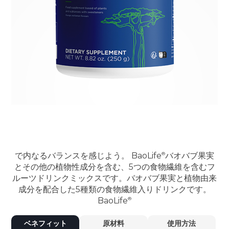
で内なるバランスを感じよう。
BaoLife
バオバブ果実
とその他の植物性成分を含む、5つの食物繊維を含むフ
ルーツドリンクミックスです。バオバブ果実と植物由来
成分を配合した5種類の食物繊維入りドリンクです。
BaoLife
ベネフィット
原材料
使用方法