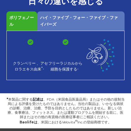
日々の
違いを
感じる
ポリフェノー
ハイ・ファイブ・フォー・ファイブ・ファ
ル
イバーズ
クランベリー
、アセ
フリーラジカルから
*。
。
ロラエキス由来
細胞を保護する
*
本製品に関する
記述は
、FDA（米国食品医薬品局）またはその他の規制当
局による評価を受けたものではありません。当社の製品は、いかなる病状
の診断、治療、治癒、予防を目的としたものではありません。新しい治
療、食事療法、フィットネス、または運動プログラムを開始する前に、医
師またはその他の有資格の医療従事者にご相談ください。
Baolifeは
、
米国におけるVelovita
Inc.の登録商標です。