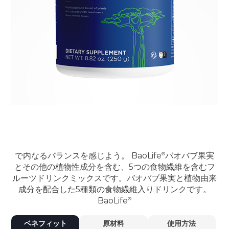
で内なるバランスを感じよう。
BaoLife
バオバブ果実
とその他の植物性成分を含む、5つの食物繊維を含むフ
ルーツドリンクミックスです。バオバブ果実と植物由来
成分を配合した5種類の食物繊維入りドリンクです。
BaoLife
ベネフィット
原材料
使用方法