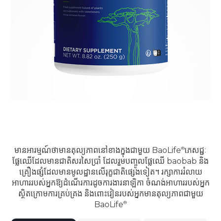
មានអារម្មណ៍ថាមានតុល្យភាពនៅខាងក្នុងជាមួយ
BaoLife
ភេសជ្ជៈ
ផ្លែឈើដែលមានជាតិសរសៃប្រាំ ដែលរួមបញ្ចូលផ្លែឈើ baobab និង
គ្រឿងផ្សំដែលមានមូលដ្ឋានលើរុក្ខជាតិផ្សេងទៀត។ រក្សាការរំលាយ
អាហាររបស់អ្នកឱ្យដំណើរការដូចការងារនាឡិកា ចំណង់អាហាររបស់អ្នក
ស្ថិតក្រោមការគ្រប់គ្រង និងពោះវៀនរបស់អ្នកមានតុល្យភាពជាមួយ
BaoLife