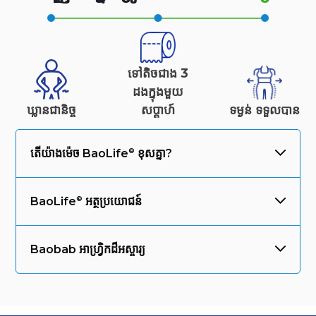
ទៅតិចជាង 3
ដងក្នុងមួយ
ឃ្លានជានិច្ច
សប្តាហ៍
ទម្ងន់
ទទួលបាន
តើយ៉ាងម៉េច
BaoLife
ខុសគ្នា?
BaoLife
អត្ថប្រយោជន៍
Baobab អាហ្វ្រិកដ៏អស្ចារ្យ