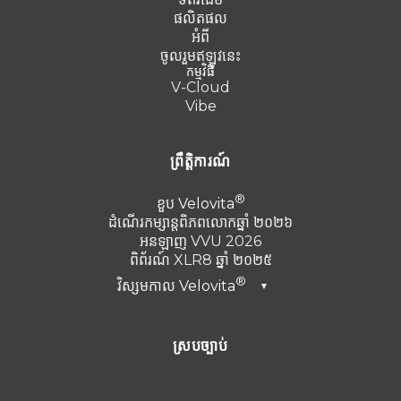
ផលិតផល
អំពី
ចូលរួមឥឡូវនេះ
កម្មវិធី
V-Cloud
Vibe
ព្រឹត្តិការណ៍
ខួប
Velovita
ដំណើរកម្សាន្តពិភពលោកឆ្នាំ ២០២៦
អនឡាញ VVU 2026
ពិព័រណ៍ XLR8 ឆ្នាំ ២០២៥
វិស្សមកាល
Velovita
▼
ឌូបៃ ឆ្នាំ២០២៦
ស្របច្បាប់
តួកគី 2025
Punta Cana ឆ្នាំ 2024