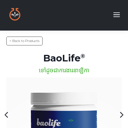
< Back to Products
BaoLife
ទៅដូចជាការងារនាឡិកា