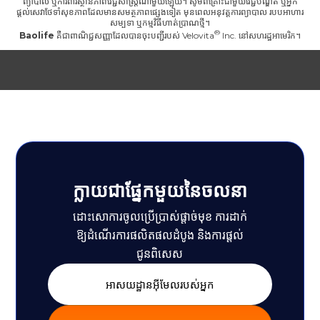
ព្យាបាល ឬការពារស្ថានភាពវេជ្ជសាស្ត្រណាមួយឡើយ។ សូមពិគ្រោះជាមួយវេជ្ជបណ្ឌិត ឬអ្នក
ផ្តល់សេវាថែទាំសុខភាពដែលមានសមត្ថភាពផ្សេងទៀត មុនពេលអនុវត្តការព្យាបាល របបអាហារ
សម្បទា ឬកម្មវិធីហាត់ប្រាណថ្មី។
Baolife
គឺជាពាណិជ្ជសញ្ញាដែលបានចុះបញ្ជីរបស់
Velovita
Inc. នៅសហរដ្ឋអាមេរិក។
ក្លាយជាផ្នែកមួយនៃចលនា
ដោះសោការចូលប្រើប្រាស់ផ្តាច់មុខ ការដាក់
ឱ្យដំណើរការផលិតផលដំបូង និងការផ្តល់
ជូនពិសេស