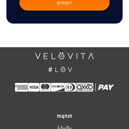
ការរុករក
ទំព័រដើម