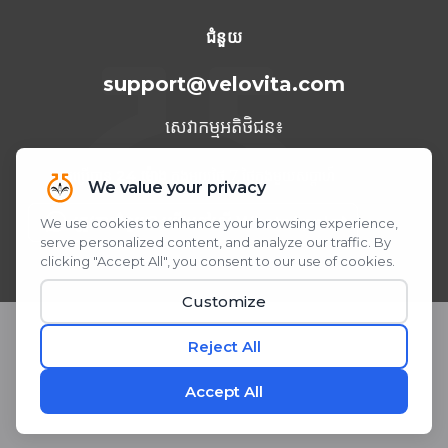
ទីក្រុង Cancun ឆ្នាំ 2023
ជំនួយ
support@velovita.com
សេវាកម្មអតិថិជន៖
អាចប្រើបាន
24 ម៉ោង
ក្នុងមួយថ្ងៃ 7 ថ្ងៃក្នុងមួយសប្តាហ៍
ត្រូវការជំនួយ? យើងនៅលើ WhatsApp!
ស្កេន ឬចុច QR Code
© 2026 Velovita® Inc. រក្សាសិទ្ធិគ្រប់យ៉ាង។
* សេចក្តីថ្លែងការណ៍ទាំងនេះមិនទាន់ត្រូវបានវាយតម្លៃដោយរដ្ឋបាលចំណីអាហារ និងឱសថ
នៅឡើយទេ។ ផលិតផលនេះមិនមានបំណងធ្វើរោគវិនិច្ឆ័យ ព្យាបាល ឬការពារជំងឺណាមួយ
ឡើយ។
តែងតែពិនិត្យជាមួយគ្រូពេទ្យរបស់អ្នកមុនពេលចាប់ផ្តើមកម្មវិធីអាហារបំប៉នថ្មី។