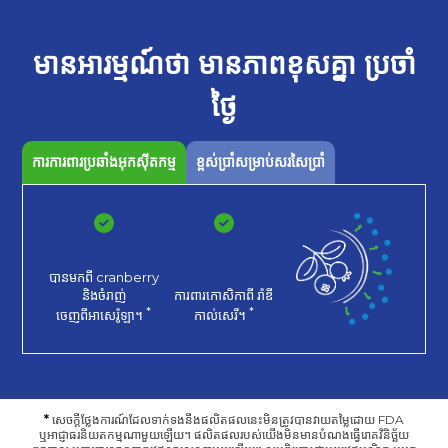
មានអារម្មណ៍ថា
មានភាពខុសគ្នា
ប្រចាំ
ថ្ងៃ
ការការពារប្រឆាំងអុកស៊ីតកម្ម
ខ្ពស់ប្រាំសម្រាប់សរសៃប្រាំ
បានមកពី cranberry
និងចំរាញ់
ការពារកោសិកាពី
រ៉ាឌី
*
*
ចេញពីអាសេរ៉ូឡា។
កាល់សេរី។
*
សេចក្តីថ្លែងការណ៍ដែលទាក់ទងនឹងផលិតផលនេះមិនត្រូវបានវាយតម្លៃដោយ FDA
ឬអាជ្ញាធរនិយតកម្មណាមួយឡើយ។ ផលិតផលរបស់យើងមិនមានបំណងធ្វើរោគវិនិច្ឆ័យ