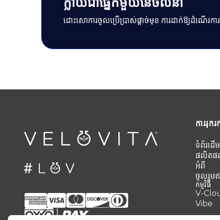
ក្លាយជាផ្នែកមួយនៃចលនា
ដោះសោការចូលប្រើប្រាស់ផ្តាច់មុខ ការដាក់ឱ្យដំណើរក
ការរុករ
ទំព័រដើម
ផលិតផ
អំពី
ចូលរួមឥ
កម្មវិធី
V-Clo
Vibe