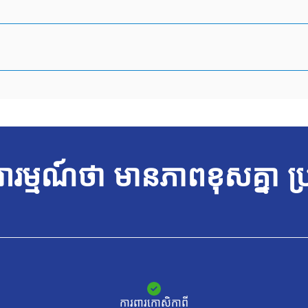
ារម្មណ៍ថា
មានភាពខុសគ្នា
ប្រ
ការពារកោសិកាពី