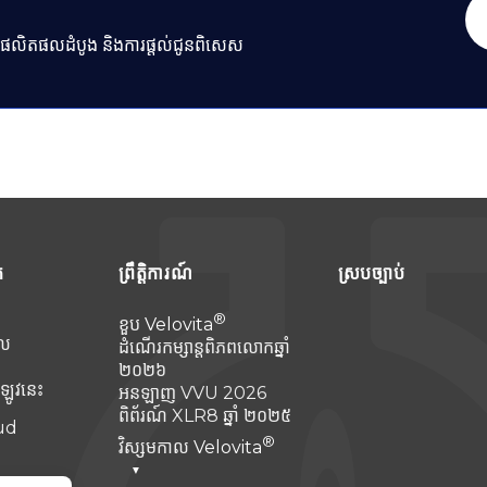
ារផលិតផលដំបូង និងការផ្តល់ជូនពិសេស
ក
ព្រឹត្តិការណ៍
ស្របច្បាប់
ខួប
Velovita
ល
ដំណើរកម្សាន្តពិភពលោកឆ្នាំ
២០២៦
ឡូវនេះ
អនឡាញ VVU 2026
ពិព័រណ៍ XLR8 ឆ្នាំ ២០២៥
ud
វិស្សមកាល
Velovita
▼