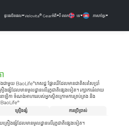
®
ផ្ទះ
ផលិតផល
អំពី
វី-ពពក
ទេ
ភាសាខ្មែរ
Velovita
Gear
កា
នុងជាមួយ
BaoLife
ភេសជ្ជៈផ្លែឈើដែលមានជាតិសរសៃប្រាំ
ឿងផ្សំដែលមានមូលដ្ឋានលើរុក្ខជាតិផ្សេងទៀត។ រក្សាការរំលាយ
នាឡិកា ចំណង់អាហាររបស់អ្នកស្ថិតក្រោមការគ្រប់គ្រង និង
យ
BaoLife
គ្រឿងផ្សំ
ការប្រើប្រាស់
គ្រឿងផ្សំដែលមានមូលដ្ឋានលើរុក្ខជាតិផ្សេងទៀត។