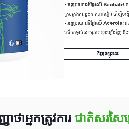
•
អត្ថប្រយោជន៍ផ្លែឈើ Baobab៖
វា
គ្រប់គ្រងការឆ្លងកាត់ពោះវៀន ដើម្បីបង្
•
អត្ថប្រយោជន៍ផ្លែឈើ Acerola:
វា
លើកកម្ពស់សកម្មភាពស្តារឡើងវិញ និងផ្ត
ទិញឥឡូវនេះ
ញាថាអ្នកត្រូវការ
ជាតិសរសៃច