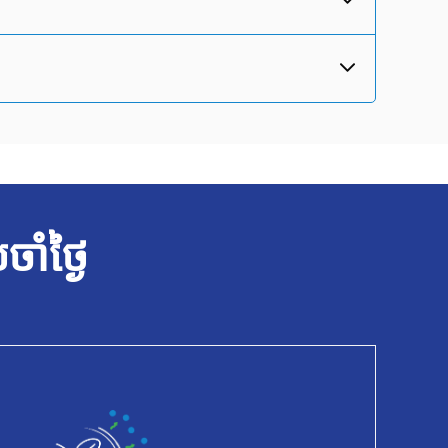
ចាំថ្ងៃ