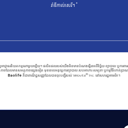
*
រ៉ាឌីកាល់សេរី។
ជ្ញាធរនិយតកម្មណាមួយឡើយ។ ផលិតផលរបស់យើងមិនមានបំណងធ្វើរោគវិនិច្ឆ័យ ព្យាបាល ឬការពារស្ថានភ
ភាពដែលមានសមត្ថភាពផ្សេងទៀត មុនពេលអនុវត្តការព្យាបាល របបអាហារ សម្បទា ឬកម្មវិធីហាត់ប្រាណថ
Baolife
គឺជាពាណិជ្ជសញ្ញាដែលបានចុះបញ្ជីរបស់
Velovita
Inc. នៅសហរដ្ឋអាមេរិក។