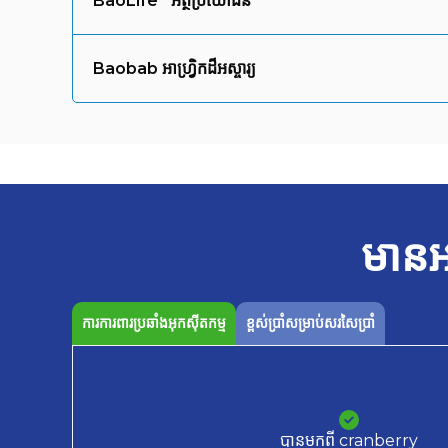
BaoLife
អត្ថប្រយោជន៍
Baobab អាហ្វ្រិកដ៏អស្ចារ្យ
មានអ
ការការពារប្រឆាំងអុកស៊ីតកម្ម
ខ្ពស់ប្រាំសម្រាប់សរសៃប្រាំ
បានមកពី cranberry