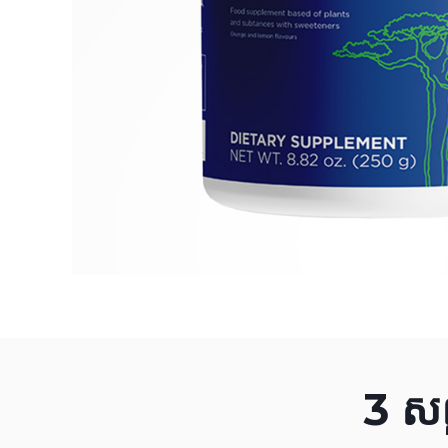
3 សញ្