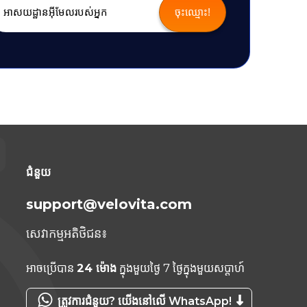
ជំនួយ
support@velovita.com
សេវាកម្មអតិថិជន៖
អាចប្រើបាន
24 ម៉ោង
ក្នុងមួយថ្ងៃ 7 ថ្ងៃក្នុងមួយសប្តាហ៍
ត្រូវការជំនួយ? យើងនៅលើ WhatsApp!