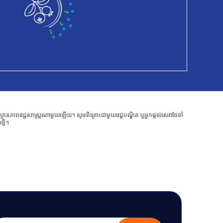
ាពវេជ្ជសាស្ត្រណាមួយឡើយ។ សូមពិគ្រោះជាមួយវេជ្ជបណ្ឌិត ឬអ្នកផ្តល់សេវាថែទាំ
្មី។