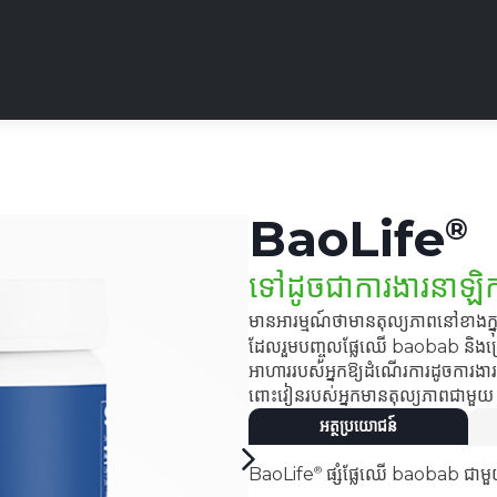
BaoLife
ទៅដូចជាការងារនាឡិ
មានអារម្មណ៍ថាមានតុល្យភាពនៅខាងក្
ដែលរួមបញ្ចូលផ្លែឈើ baobab និងគ្រ
អាហាររបស់អ្នកឱ្យដំណើរការដូចការងារ
ពោះវៀនរបស់អ្នកមានតុល្យភាពជាមួ
អត្ថប្រយោជន៍
BaoLife
ផ្សំផ្លែឈើ baobab ជាមួយ