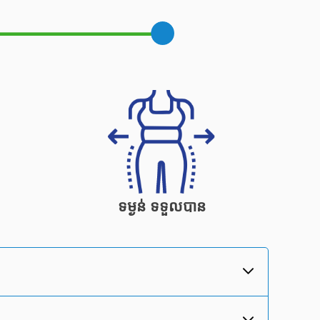
ទម្ងន់
ទទួលបាន