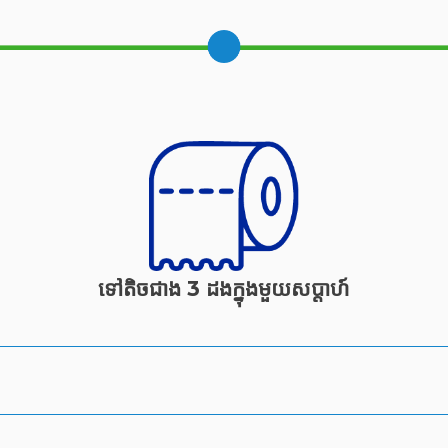
ទៅតិចជាង 3 ដងក្នុងមួយសប្តាហ៍