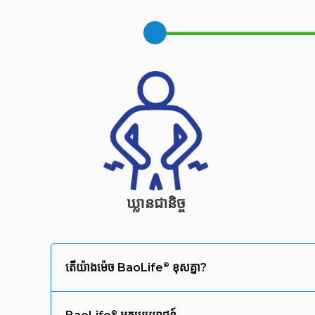
ឃ្លានជានិច្ច
តើយ៉ាងម៉េច
BaoLife
ខុសគ្នា?