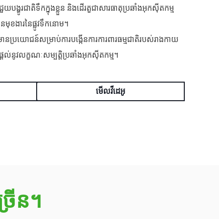
ជួយបង្ហូរជាតិទឹកក្នុងខ្លួន និងដើរតួជាសារធាតុប្រឆាំងអុកស៊ីតកម្ម
កើនមុខងារនៃផ្លូវទឹកនោម។
មានប្រយោជន៍សម្រាប់ការបង្កើនការការពារធម្មជាតិរបស់រាងកាយ
ល់នូវលក្ខណៈសម្បត្តិប្រឆាំងអុកស៊ីតកម្ម។
មើលវីដេអូ
្រើន។