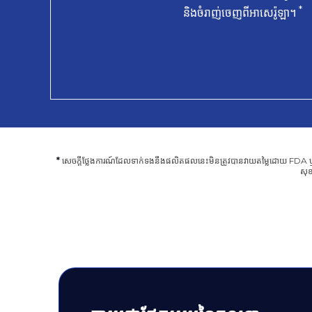
*
និងចំរាញ់ចេញពីអាសេរ៉ូឡា។
*
សេចក្តីថ្លែងការណ៍ដែលទាក់ទងនឹងផលិតផលនេះមិនត្រូវបានវាយតម្លៃដោយ FDA ឬអា
សុខ