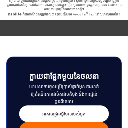
ព្យាបាល ឬការពារស្ថានភាពវេជ្ជសាស្ត្រណាមួយឡើយ។ សូមពិគ្រោះជាមួយវេជ្ជបណ្ឌិត ឬអ្នក
ផ្តល់សេវាថែទាំសុខភាពដែលមានសមត្ថភាពផ្សេងទៀត មុនពេលអនុវត្តការព្យាបាល របបអាហារ
សម្បទា ឬកម្មវិធីហាត់ប្រាណថ្មី។
Baolife
គឺជាពាណិជ្ជសញ្ញាដែលបានចុះបញ្ជីរបស់
Velovita
Inc. នៅសហរដ្ឋអាមេរិក។
ក្លាយជាផ្នែកមួយនៃចលនា
ដោះសោការចូលប្រើប្រាស់ផ្តាច់មុខ ការដាក់
ឱ្យដំណើរការផលិតផលដំបូង និងការផ្តល់
ជូនពិសេស