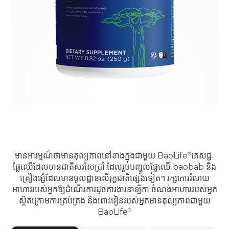
មានអារម្មណ៍ថាមានតុល្យភាពនៅខាងក្នុងជាមួយ
BaoLife
ភេសជ្ជៈ
ផ្លែឈើដែលមានជាតិសរសៃប្រាំ ដែលរួមបញ្ចូលផ្លែឈើ baobab និង
គ្រឿងផ្សំដែលមានមូលដ្ឋានលើរុក្ខជាតិផ្សេងទៀត។ រក្សាការរំលាយ
អាហាររបស់អ្នកឱ្យដំណើរការដូចការងារនាឡិកា ចំណង់អាហាររបស់អ្នក
ស្ថិតក្រោមការគ្រប់គ្រង និងពោះវៀនរបស់អ្នកមានតុល្យភាពជាមួយ
BaoLife