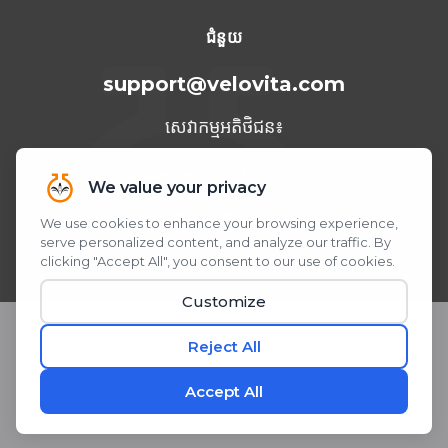
ទីក្រុង Cancun ឆ្នាំ 2023
ជំនួយ
support@velovita.com
សេវាកម្មអតិថិជន៖
អាចប្រើបាន
24 ម៉ោង
ក្នុងមួយថ្ងៃ 7 ថ្ងៃក្នុងមួយសប្តាហ៍
ត្រូវការជំនួយ? យើងនៅលើ WhatsApp!
ស្កេន ឬចុច QR Code
© 2026 Velovita® Inc. រក្សាសិទ្ធិគ្រប់យ៉ាង។
* សេចក្តីថ្លែងការណ៍ទាំងនេះមិនទាន់ត្រូវបានវាយតម្លៃដោយរដ្ឋបាលចំណីអាហារ និងឱសថ
នៅឡើយទេ។ ផលិតផលនេះមិនមានបំណងធ្វើរោគវិនិច្ឆ័យ ព្យាបាល ឬការពារជំងឺណាមួយ
ឡើយ។
តែងតែពិនិត្យជាមួយគ្រូពេទ្យរបស់អ្នកមុនពេលចាប់ផ្តើមកម្មវិធីអាហារបំប៉នថ្មី។