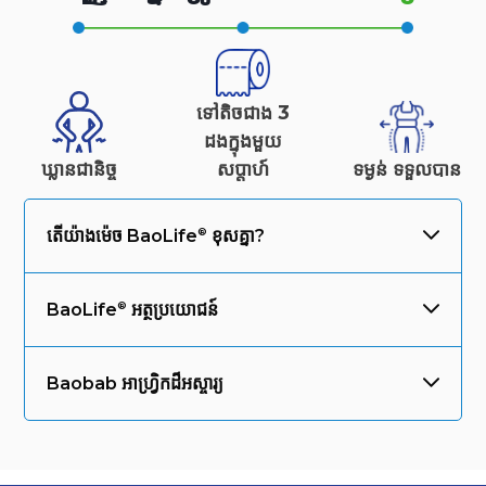
ទៅតិចជាង 3
ដងក្នុងមួយ
ឃ្លានជានិច្ច
សប្តាហ៍
ទម្ងន់
ទទួលបាន
តើយ៉ាងម៉េច
BaoLife
ខុសគ្នា?
BaoLife
អត្ថប្រយោជន៍
Baobab អាហ្វ្រិកដ៏អស្ចារ្យ