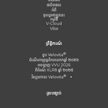
ផលិតផល
អំពី
ចូលរួមឥឡូវនេះ
កម្មវិធី
V-Cloud
Vibe
ព្រឹត្តិការណ៍
ខួប
Velovita
ដំណើរកម្សាន្តពិភពលោកឆ្នាំ ២០២៦
អនឡាញ VVU 2026
ពិព័រណ៍ XLR8 ឆ្នាំ ២០២៥
វិស្សមកាល
Velovita
▼
ឌូបៃ ឆ្នាំ២០២៦
ស្របច្បាប់
តួកគី 2025
Punta Cana ឆ្នាំ 2024