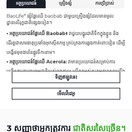
អត្ថប្រយោជន៍
គ្រឿងផ្សំ
ការប្រើប្រាស់
BaoLife
ផ្សំផ្លែឈើ baobab ជាមួយគ្រឿងផ្សំដែលមានមូល
ដ្ឋានលើរុក្ខជាតិផ្សេងទៀត។
•
អត្ថប្រយោជន៍ផ្លែឈើ Baobab៖
វាជួយបង្ហូរជាតិទឹកក្នុងខ្លួន និង
ដើរតួជាសារធាតុប្រឆាំងអុកស៊ីតកម្ម គ្រប់គ្រងការឆ្លងកាត់ពោះវៀន ដើម្បី
បង្កើនមុខងារនៃផ្លូវទឹកនោម។
•
អត្ថប្រយោជន៍ផ្លែឈើ Acerola:
វាមានប្រយោជន៍សម្រាប់ការ
បង្កើនការការពារធម្មជាតិរបស់រាងកាយ លើកកម្ពស់សកម្មភាពស្តារឡើង
ទិញឥឡូវនេះ
វិញ និងផ្តល់នូវលក្ខណៈសម្បត្តិប្រឆាំងអុកស៊ីតកម្ម។
មើលវីដេអូ
3 សញ្ញាថាអ្នកត្រូវការ
ជាតិសរសៃច្រើន។