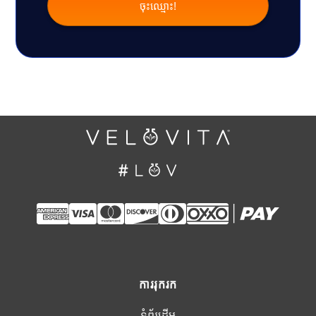
ការរុករក
ទំព័រដើម