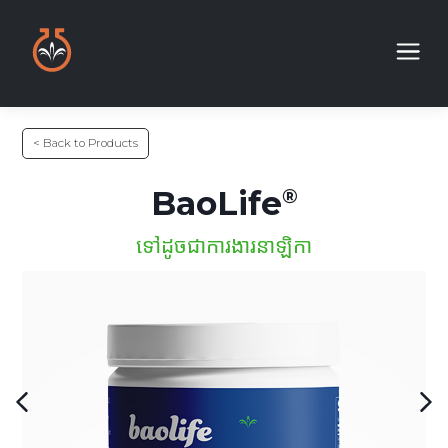
< Back to Products
BaoLife
ទៅដូចជាការងារនាឡិកា