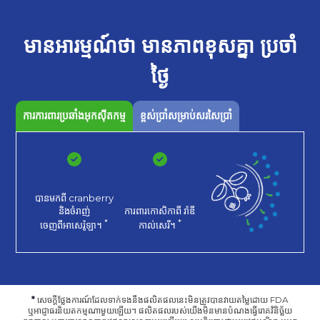
មានអារម្មណ៍ថា
មានភាពខុសគ្នា
ប្រចាំ
ថ្ងៃ
ការការពារប្រឆាំងអុកស៊ីតកម្ម
ខ្ពស់ប្រាំសម្រាប់សរសៃប្រាំ
បានមកពី cranberry
និងចំរាញ់
ការពារកោសិកាពី
រ៉ាឌី
*
*
ចេញពីអាសេរ៉ូឡា។
កាល់សេរី។
*
សេចក្តីថ្លែងការណ៍ដែលទាក់ទងនឹងផលិតផលនេះមិនត្រូវបានវាយតម្លៃដោយ FDA
ឬអាជ្ញាធរនិយតកម្មណាមួយឡើយ។ ផលិតផលរបស់យើងមិនមានបំណងធ្វើរោគវិនិច្ឆ័យ