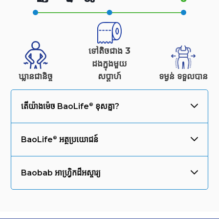
ទៅតិចជាង 3
ដងក្នុងមួយ
ឃ្លានជានិច្ច
សប្តាហ៍
ទម្ងន់
ទទួលបាន
តើយ៉ាងម៉េច
BaoLife
ខុសគ្នា?
BaoLife
អត្ថប្រយោជន៍
Baobab អាហ្វ្រិកដ៏អស្ចារ្យ