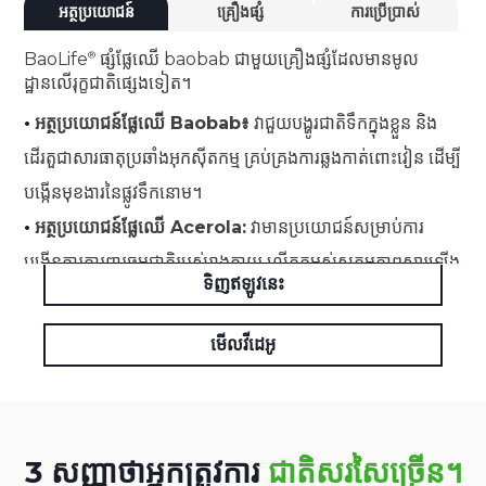
អត្ថប្រយោជន៍
គ្រឿងផ្សំ
ការប្រើប្រាស់
BaoLife
ផ្សំផ្លែឈើ baobab ជាមួយគ្រឿងផ្សំដែលមានមូល
ដ្ឋានលើរុក្ខជាតិផ្សេងទៀត។
•
អត្ថប្រយោជន៍ផ្លែឈើ Baobab៖
វាជួយបង្ហូរជាតិទឹកក្នុងខ្លួន និង
ដើរតួជាសារធាតុប្រឆាំងអុកស៊ីតកម្ម គ្រប់គ្រងការឆ្លងកាត់ពោះវៀន ដើម្បី
បង្កើនមុខងារនៃផ្លូវទឹកនោម។
•
អត្ថប្រយោជន៍ផ្លែឈើ Acerola:
វាមានប្រយោជន៍សម្រាប់ការ
បង្កើនការការពារធម្មជាតិរបស់រាងកាយ លើកកម្ពស់សកម្មភាពស្តារឡើង
ទិញឥឡូវនេះ
វិញ និងផ្តល់នូវលក្ខណៈសម្បត្តិប្រឆាំងអុកស៊ីតកម្ម។
មើលវីដេអូ
3 សញ្ញាថាអ្នកត្រូវការ
ជាតិសរសៃច្រើន។