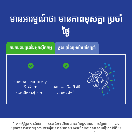
មានអារម្មណ៍ថា
មានភាពខុសគ្នា
ប្រចាំ
ថ្ងៃ
ការការពារប្រឆាំងអុកស៊ីតកម្ម
ខ្ពស់ប្រាំសម្រាប់សរសៃប្រាំ
បានមកពី cranberry
និងចំរាញ់
ការពារកោសិកាពី
រ៉ាឌី
*
*
ចេញពីអាសេរ៉ូឡា។
កាល់សេរី។
*
សេចក្តីថ្លែងការណ៍ដែលទាក់ទងនឹងផលិតផលនេះមិនត្រូវបានវាយតម្លៃដោយ FDA
ឬអាជ្ញាធរនិយតកម្មណាមួយឡើយ។ ផលិតផលរបស់យើងមិនមានបំណងធ្វើរោគវិនិច្ឆ័យ