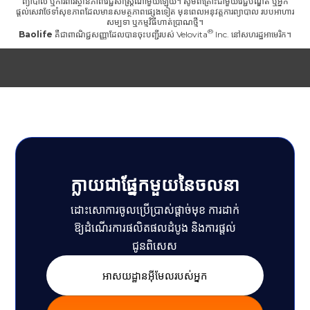
ព្យាបាល ឬការពារស្ថានភាពវេជ្ជសាស្ត្រណាមួយឡើយ។ សូមពិគ្រោះជាមួយវេជ្ជបណ្ឌិត ឬអ្នក
ផ្តល់សេវាថែទាំសុខភាពដែលមានសមត្ថភាពផ្សេងទៀត មុនពេលអនុវត្តការព្យាបាល របបអាហារ
សម្បទា ឬកម្មវិធីហាត់ប្រាណថ្មី។
Baolife
គឺជាពាណិជ្ជសញ្ញាដែលបានចុះបញ្ជីរបស់
Velovita
Inc. នៅសហរដ្ឋអាមេរិក។
ក្លាយជាផ្នែកមួយនៃចលនា
ដោះសោការចូលប្រើប្រាស់ផ្តាច់មុខ ការដាក់
ឱ្យដំណើរការផលិតផលដំបូង និងការផ្តល់
ជូនពិសេស