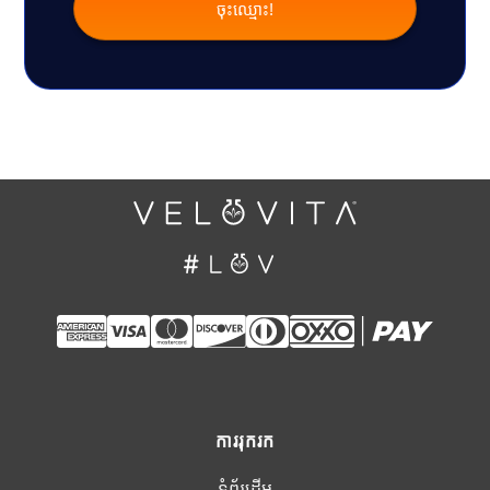
ការរុករក
ទំព័រដើម