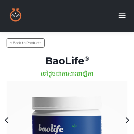
< Back to Products
BaoLife
ទៅដូចជាការងារនាឡិកា