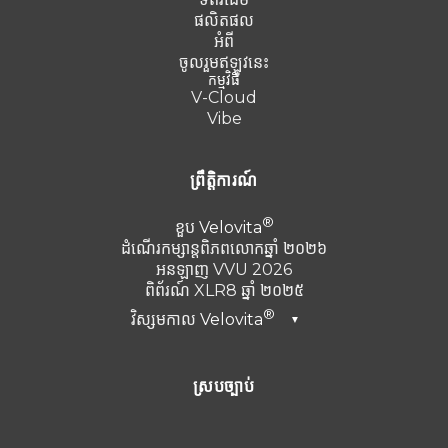
ផលិតផល
អំពី
ចូលរួមឥឡូវនេះ
កម្មវិធី
V-Cloud
Vibe
ព្រឹត្តិការណ៍
ខួប
Velovita
ដំណើរកម្សាន្តពិភពលោកឆ្នាំ ២០២៦
អនឡាញ VVU 2026
ពិព័រណ៍ XLR8 ឆ្នាំ ២០២៥
វិស្សមកាល
Velovita
▼
ឌូបៃ ឆ្នាំ២០២៦
ស្របច្បាប់
តួកគី 2025
Punta Cana ឆ្នាំ 2024