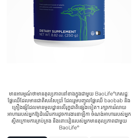
មានអារម្មណ៍ថាមានតុល្យភាពនៅខាងក្នុងជាមួយ
BaoLife
ភេសជ្ជៈ
ផ្លែឈើដែលមានជាតិសរសៃប្រាំ ដែលរួមបញ្ចូលផ្លែឈើ baobab និង
គ្រឿងផ្សំដែលមានមូលដ្ឋានលើរុក្ខជាតិផ្សេងទៀត។ រក្សាការរំលាយ
អាហាររបស់អ្នកឱ្យដំណើរការដូចការងារនាឡិកា ចំណង់អាហាររបស់អ្នក
ស្ថិតក្រោមការគ្រប់គ្រង និងពោះវៀនរបស់អ្នកមានតុល្យភាពជាមួយ
BaoLife