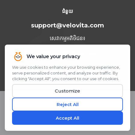
ទីក្រុង Cancun ឆ្នាំ 2023
ជំនួយ
support@velovita.com
សេវាកម្មអតិថិជន៖
អាចប្រើបាន
24 ម៉ោង
ក្នុងមួយថ្ងៃ 7 ថ្ងៃក្នុងមួយសប្តាហ៍
ត្រូវការជំនួយ? យើងនៅលើ WhatsApp!
ស្កេន ឬចុច QR Code
© 2026 Velovita® Inc. រក្សាសិទ្ធិគ្រប់យ៉ាង។
* សេចក្តីថ្លែងការណ៍ទាំងនេះមិនទាន់ត្រូវបានវាយតម្លៃដោយរដ្ឋបាលចំណីអាហារ និងឱសថ
នៅឡើយទេ។ ផលិតផលនេះមិនមានបំណងធ្វើរោគវិនិច្ឆ័យ ព្យាបាល ឬការពារជំងឺណាមួយ
ឡើយ។
តែងតែពិនិត្យជាមួយគ្រូពេទ្យរបស់អ្នកមុនពេលចាប់ផ្តើមកម្មវិធីអាហារបំប៉នថ្មី។