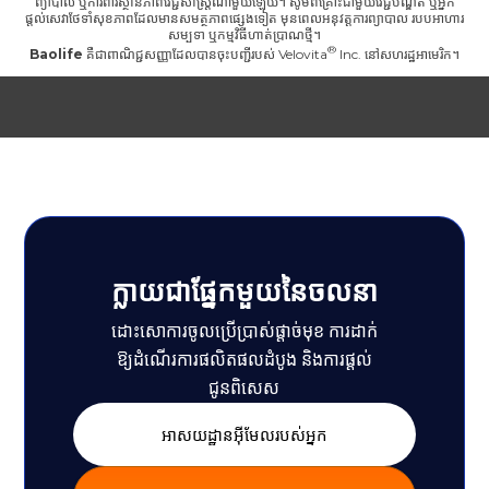
ព្យាបាល ឬការពារស្ថានភាពវេជ្ជសាស្ត្រណាមួយឡើយ។ សូមពិគ្រោះជាមួយវេជ្ជបណ្ឌិត ឬអ្នក
ផ្តល់សេវាថែទាំសុខភាពដែលមានសមត្ថភាពផ្សេងទៀត មុនពេលអនុវត្តការព្យាបាល របបអាហារ
សម្បទា ឬកម្មវិធីហាត់ប្រាណថ្មី។
Baolife
គឺជាពាណិជ្ជសញ្ញាដែលបានចុះបញ្ជីរបស់
Velovita
Inc. នៅសហរដ្ឋអាមេរិក។
ក្លាយជាផ្នែកមួយនៃចលនា
ដោះសោការចូលប្រើប្រាស់ផ្តាច់មុខ ការដាក់
ឱ្យដំណើរការផលិតផលដំបូង និងការផ្តល់
ជូនពិសេស