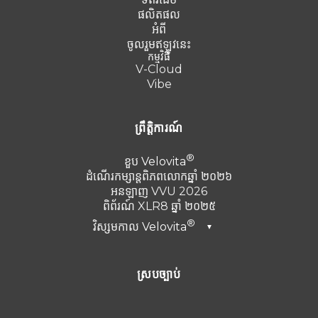
ផលិតផល
អំពី
ចូលរួមឥឡូវនេះ
កម្មវិធី
V-Cloud
Vibe
ព្រឹត្តិការណ៍
ខួប
Velovita
ដំណើរកម្សាន្តពិភពលោកឆ្នាំ ២០២៦
អនឡាញ VVU 2026
ពិព័រណ៍ XLR8 ឆ្នាំ ២០២៥
វិស្សមកាល
Velovita
▼
ឌូបៃ ឆ្នាំ២០២៦
ស្របច្បាប់
តួកគី 2025
Punta Cana ឆ្នាំ 2024