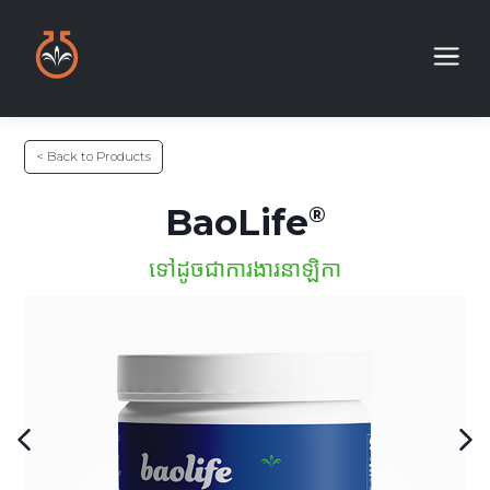
< Back to Products
BaoLife
ទៅដូចជាការងារនាឡិកា