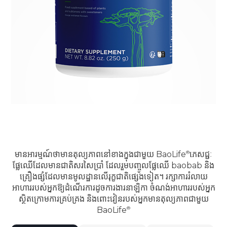
មានអារម្មណ៍ថាមានតុល្យភាពនៅខាងក្នុងជាមួយ
BaoLife
ភេសជ្ជៈ
ផ្លែឈើដែលមានជាតិសរសៃប្រាំ ដែលរួមបញ្ចូលផ្លែឈើ baobab និង
គ្រឿងផ្សំដែលមានមូលដ្ឋានលើរុក្ខជាតិផ្សេងទៀត។ រក្សាការរំលាយ
អាហាររបស់អ្នកឱ្យដំណើរការដូចការងារនាឡិកា ចំណង់អាហាររបស់អ្នក
ស្ថិតក្រោមការគ្រប់គ្រង និងពោះវៀនរបស់អ្នកមានតុល្យភាពជាមួយ
BaoLife