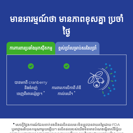
មានអារម្មណ៍ថា
មានភាពខុសគ្នា
ប្រចាំ
ថ្ងៃ
ការការពារប្រឆាំងអុកស៊ីតកម្ម
ខ្ពស់ប្រាំសម្រាប់សរសៃប្រាំ
បានមកពី cranberry
និងចំរាញ់
ការពារកោសិកាពី
រ៉ាឌី
*
*
ចេញពីអាសេរ៉ូឡា។
កាល់សេរី។
*
សេចក្តីថ្លែងការណ៍ដែលទាក់ទងនឹងផលិតផលនេះមិនត្រូវបានវាយតម្លៃដោយ FDA
ឬអាជ្ញាធរនិយតកម្មណាមួយឡើយ។ ផលិតផលរបស់យើងមិនមានបំណងធ្វើរោគវិនិច្ឆ័យ