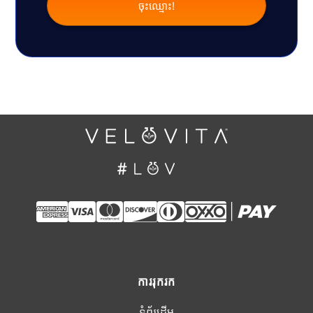
ការរុករក
ទំព័រដើម