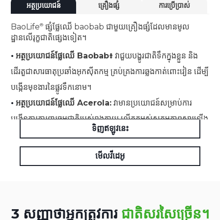
អត្ថប្រយោជន៍
គ្រឿងផ្សំ
ការប្រើប្រាស់
BaoLife
ផ្សំផ្លែឈើ baobab ជាមួយគ្រឿងផ្សំដែលមានមូល
ដ្ឋានលើរុក្ខជាតិផ្សេងទៀត។
•
អត្ថប្រយោជន៍ផ្លែឈើ Baobab៖
វាជួយបង្ហូរជាតិទឹកក្នុងខ្លួន និង
ដើរតួជាសារធាតុប្រឆាំងអុកស៊ីតកម្ម គ្រប់គ្រងការឆ្លងកាត់ពោះវៀន ដើម្បី
បង្កើនមុខងារនៃផ្លូវទឹកនោម។
•
អត្ថប្រយោជន៍ផ្លែឈើ Acerola:
វាមានប្រយោជន៍សម្រាប់ការ
បង្កើនការការពារធម្មជាតិរបស់រាងកាយ លើកកម្ពស់សកម្មភាពស្តារឡើង
ទិញឥឡូវនេះ
វិញ និងផ្តល់នូវលក្ខណៈសម្បត្តិប្រឆាំងអុកស៊ីតកម្ម។
មើលវីដេអូ
3 សញ្ញាថាអ្នកត្រូវការ
ជាតិសរសៃច្រើន។