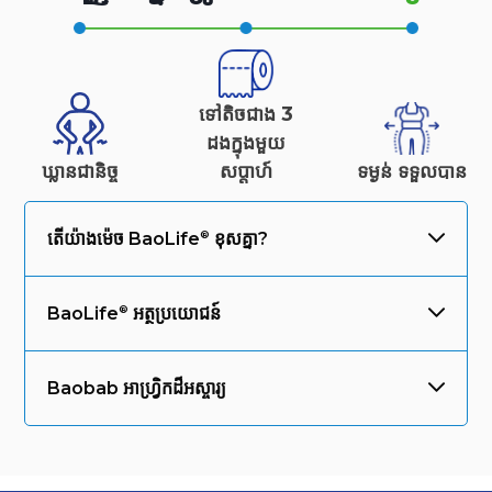
ទៅតិចជាង 3
ដងក្នុងមួយ
ឃ្លានជានិច្ច
សប្តាហ៍
ទម្ងន់
ទទួលបាន
តើយ៉ាងម៉េច
BaoLife
ខុសគ្នា?
BaoLife
អត្ថប្រយោជន៍
Baobab អាហ្វ្រិកដ៏អស្ចារ្យ