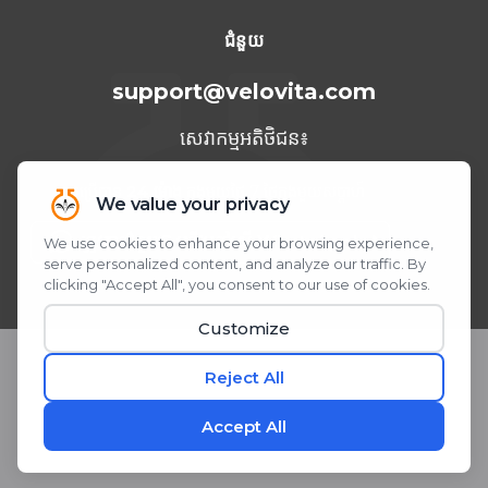
ទីក្រុង Cancun ឆ្នាំ 2023
ជំនួយ
support@velovita.com
សេវាកម្មអតិថិជន៖
អាចប្រើបាន
24 ម៉ោង
ក្នុងមួយថ្ងៃ 7 ថ្ងៃក្នុងមួយសប្តាហ៍
ត្រូវការជំនួយ? យើងនៅលើ WhatsApp!
ស្កេន ឬចុច QR Code
© 2026 Velovita® Inc. រក្សាសិទ្ធិគ្រប់យ៉ាង។
* សេចក្តីថ្លែងការណ៍ទាំងនេះមិនទាន់ត្រូវបានវាយតម្លៃដោយរដ្ឋបាលចំណីអាហារ និងឱសថ
នៅឡើយទេ។ ផលិតផលនេះមិនមានបំណងធ្វើរោគវិនិច្ឆ័យ ព្យាបាល ឬការពារជំងឺណាមួយ
ឡើយ។
តែងតែពិនិត្យជាមួយគ្រូពេទ្យរបស់អ្នកមុនពេលចាប់ផ្តើមកម្មវិធីអាហារបំប៉នថ្មី។