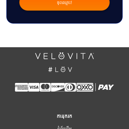
ការរុករក
ទំព័រដើម