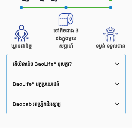
ទៅតិចជាង 3
ដងក្នុងមួយ
ឃ្លានជានិច្ច
សប្តាហ៍
ទម្ងន់
ទទួលបាន
តើយ៉ាងម៉េច
BaoLife
ខុសគ្នា?
BaoLife
អត្ថប្រយោជន៍
Baobab អាហ្វ្រិកដ៏អស្ចារ្យ