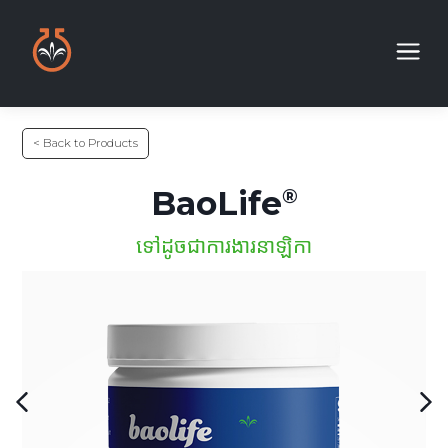
< Back to Products
BaoLife
ទៅដូចជាការងារនាឡិកា