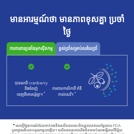
មានអារម្មណ៍ថា
មានភាពខុសគ្នា
ប្រចាំ
ថ្ងៃ
ការការពារប្រឆាំងអុកស៊ីតកម្ម
ខ្ពស់ប្រាំសម្រាប់សរសៃប្រាំ
បានមកពី cranberry
និងចំរាញ់
ការពារកោសិកាពី
រ៉ាឌី
*
*
ចេញពីអាសេរ៉ូឡា។
កាល់សេរី។
*
សេចក្តីថ្លែងការណ៍ដែលទាក់ទងនឹងផលិតផលនេះមិនត្រូវបានវាយតម្លៃដោយ FDA
ឬអាជ្ញាធរនិយតកម្មណាមួយឡើយ។ ផលិតផលរបស់យើងមិនមានបំណងធ្វើរោគវិនិច្ឆ័យ