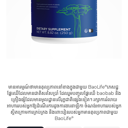
មានអារម្មណ៍ថាមានតុល្យភាពនៅខាងក្នុងជាមួយ
BaoLife
ភេសជ្ជៈ
ផ្លែឈើដែលមានជាតិសរសៃប្រាំ ដែលរួមបញ្ចូលផ្លែឈើ baobab និង
គ្រឿងផ្សំដែលមានមូលដ្ឋានលើរុក្ខជាតិផ្សេងទៀត។ រក្សាការរំលាយ
អាហាររបស់អ្នកឱ្យដំណើរការដូចការងារនាឡិកា ចំណង់អាហាររបស់អ្នក
ស្ថិតក្រោមការគ្រប់គ្រង និងពោះវៀនរបស់អ្នកមានតុល្យភាពជាមួយ
BaoLife