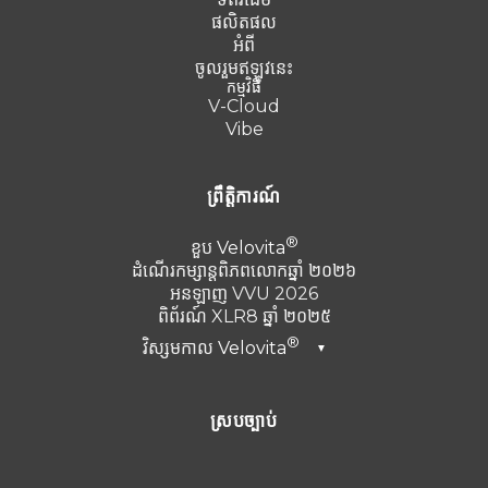
ផលិតផល
អំពី
ចូលរួមឥឡូវនេះ
កម្មវិធី
V-Cloud
Vibe
ព្រឹត្តិការណ៍
ខួប
Velovita
ដំណើរកម្សាន្តពិភពលោកឆ្នាំ ២០២៦
អនឡាញ VVU 2026
ពិព័រណ៍ XLR8 ឆ្នាំ ២០២៥
វិស្សមកាល
Velovita
▼
ឌូបៃ ឆ្នាំ២០២៦
ស្របច្បាប់
តួកគី 2025
Punta Cana ឆ្នាំ 2024