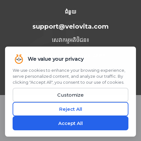
ទីក្រុង Cancun ឆ្នាំ 2023
ជំនួយ
support@velovita.com
សេវាកម្មអតិថិជន៖
អាចប្រើបាន
24 ម៉ោង
ក្នុងមួយថ្ងៃ 7 ថ្ងៃក្នុងមួយសប្តាហ៍
ត្រូវការជំនួយ? យើងនៅលើ WhatsApp!
ស្កេន ឬចុច QR Code
© 2026 Velovita® Inc. រក្សាសិទ្ធិគ្រប់យ៉ាង។
* សេចក្តីថ្លែងការណ៍ទាំងនេះមិនទាន់ត្រូវបានវាយតម្លៃដោយរដ្ឋបាលចំណីអាហារ និងឱសថ
នៅឡើយទេ។ ផលិតផលនេះមិនមានបំណងធ្វើរោគវិនិច្ឆ័យ ព្យាបាល ឬការពារជំងឺណាមួយ
ឡើយ។
តែងតែពិនិត្យជាមួយគ្រូពេទ្យរបស់អ្នកមុនពេលចាប់ផ្តើមកម្មវិធីអាហារបំប៉នថ្មី។