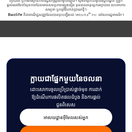
ព្យាបាល ឬការពារស្ថានភាពវេជ្ជសាស្ត្រណាមួយឡើយ។ សូមពិគ្រោះជាមួយវេជ្ជបណ្ឌិត ឬអ្នក
ផ្តល់សេវាថែទាំសុខភាពដែលមានសមត្ថភាពផ្សេងទៀត មុនពេលអនុវត្តការព្យាបាល របបអាហារ
សម្បទា ឬកម្មវិធីហាត់ប្រាណថ្មី។
Baolife
គឺជាពាណិជ្ជសញ្ញាដែលបានចុះបញ្ជីរបស់
Velovita
Inc. នៅសហរដ្ឋអាមេរិក។
ក្លាយជាផ្នែកមួយនៃចលនា
ដោះសោការចូលប្រើប្រាស់ផ្តាច់មុខ ការដាក់
ឱ្យដំណើរការផលិតផលដំបូង និងការផ្តល់
ជូនពិសេស