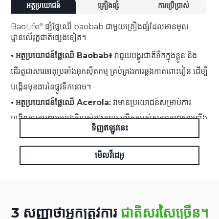
អត្ថប្រយោជន៍
គ្រឿងផ្សំ
ការប្រើប្រាស់
BaoLife
ផ្សំផ្លែឈើ baobab ជាមួយគ្រឿងផ្សំដែលមានមូល
ដ្ឋានលើរុក្ខជាតិផ្សេងទៀត។
•
អត្ថប្រយោជន៍ផ្លែឈើ Baobab៖
វាជួយបង្ហូរជាតិទឹកក្នុងខ្លួន និង
ដើរតួជាសារធាតុប្រឆាំងអុកស៊ីតកម្ម គ្រប់គ្រងការឆ្លងកាត់ពោះវៀន ដើម្បី
បង្កើនមុខងារនៃផ្លូវទឹកនោម។
•
អត្ថប្រយោជន៍ផ្លែឈើ Acerola:
វាមានប្រយោជន៍សម្រាប់ការ
បង្កើនការការពារធម្មជាតិរបស់រាងកាយ លើកកម្ពស់សកម្មភាពស្តារឡើង
ទិញឥឡូវនេះ
វិញ និងផ្តល់នូវលក្ខណៈសម្បត្តិប្រឆាំងអុកស៊ីតកម្ម។
មើលវីដេអូ
3 សញ្ញាថាអ្នកត្រូវការ
ជាតិសរសៃច្រើន។