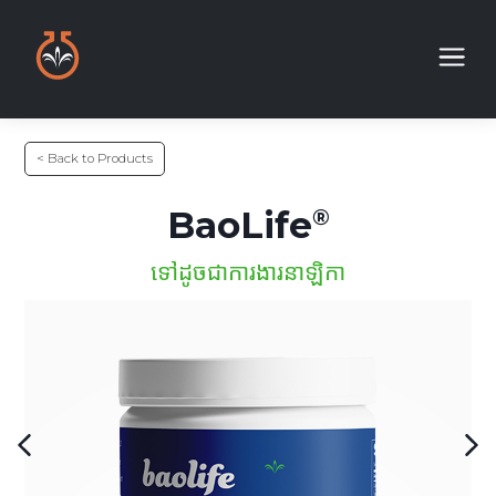
< Back to Products
BaoLife
ទៅដូចជាការងារនាឡិកា