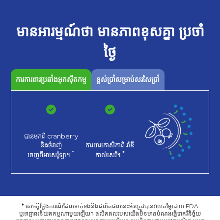
មានអារម្មណ៍ថា
មានភាពខុសគ្នា
ប្រចាំ
ថ្ងៃ
ការការពារប្រឆាំងអុកស៊ីតកម្ម
ខ្ពស់ប្រាំសម្រាប់សរសៃប្រាំ
បានមកពី cranberry
និងចំរាញ់
ការពារកោសិកាពី
រ៉ាឌី
*
*
ចេញពីអាសេរ៉ូឡា។
កាល់សេរី។
*
សេចក្តីថ្លែងការណ៍ដែលទាក់ទងនឹងផលិតផលនេះមិនត្រូវបានវាយតម្លៃដោយ FDA
ឬអាជ្ញាធរនិយតកម្មណាមួយឡើយ។ ផលិតផលរបស់យើងមិនមានបំណងធ្វើរោគវិនិច្ឆ័យ