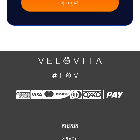
ការរុករក
ទំព័រដើម