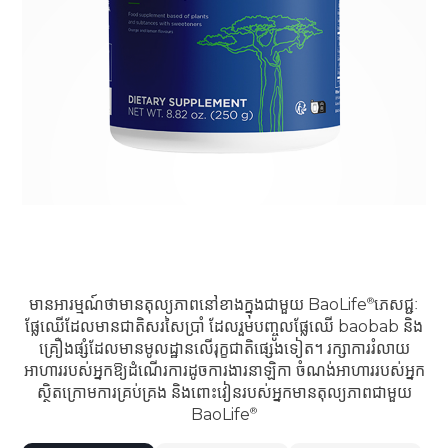
មានអារម្មណ៍ថាមានតុល្យភាពនៅខាងក្នុងជាមួយ
BaoLife
ភេសជ្ជៈ
ផ្លែឈើដែលមានជាតិសរសៃប្រាំ ដែលរួមបញ្ចូលផ្លែឈើ baobab និង
គ្រឿងផ្សំដែលមានមូលដ្ឋានលើរុក្ខជាតិផ្សេងទៀត។ រក្សាការរំលាយ
អាហាររបស់អ្នកឱ្យដំណើរការដូចការងារនាឡិកា ចំណង់អាហាររបស់អ្នក
ស្ថិតក្រោមការគ្រប់គ្រង និងពោះវៀនរបស់អ្នកមានតុល្យភាពជាមួយ
BaoLife