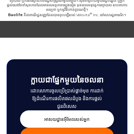
ព្យាបាល ឬការពារស្ថានភាពវេជ្ជសាស្ត្រណាមួយឡើយ។ សូមពិគ្រោះជាមួយវេជ្ជបណ្ឌិត ឬអ្នក
ផ្តល់សេវាថែទាំសុខភាពដែលមានសមត្ថភាពផ្សេងទៀត មុនពេលអនុវត្តការព្យាបាល របបអាហារ
សម្បទា ឬកម្មវិធីហាត់ប្រាណថ្មី។
Baolife
គឺជាពាណិជ្ជសញ្ញាដែលបានចុះបញ្ជីរបស់
Velovita
Inc. នៅសហរដ្ឋអាមេរិក។
ក្លាយជាផ្នែកមួយនៃចលនា
ដោះសោការចូលប្រើប្រាស់ផ្តាច់មុខ ការដាក់
ឱ្យដំណើរការផលិតផលដំបូង និងការផ្តល់
ជូនពិសេស