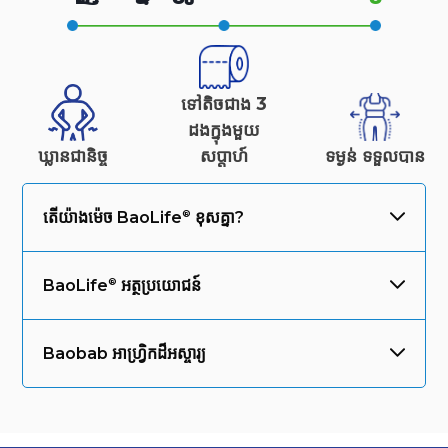
ទៅតិចជាង 3
ដងក្នុងមួយ
ឃ្លានជានិច្ច
សប្តាហ៍
ទម្ងន់
ទទួលបាន
តើយ៉ាងម៉េច
BaoLife
ខុសគ្នា?
BaoLife
អត្ថប្រយោជន៍
Baobab អាហ្វ្រិកដ៏អស្ចារ្យ