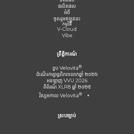
ផលិតផល
អំពី
ចូលរួមឥឡូវនេះ
កម្មវិធី
V-Cloud
Vibe
ព្រឹត្តិការណ៍
ខួប
Velovita
ដំណើរកម្សាន្តពិភពលោកឆ្នាំ ២០២៦
អនឡាញ VVU 2026
ពិព័រណ៍ XLR8 ឆ្នាំ ២០២៥
វិស្សមកាល
Velovita
▼
ឌូបៃ ឆ្នាំ២០២៦
ស្របច្បាប់
តួកគី 2025
Punta Cana ឆ្នាំ 2024