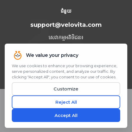
ទីក្រុង Cancun ឆ្នាំ 2023
ជំនួយ
support@velovita.com
សេវាកម្មអតិថិជន៖
អាចប្រើបាន
24 ម៉ោង
ក្នុងមួយថ្ងៃ 7 ថ្ងៃក្នុងមួយសប្តាហ៍
ត្រូវការជំនួយ? យើងនៅលើ WhatsApp!
ស្កេន ឬចុច QR Code
© 2026 Velovita® Inc. រក្សាសិទ្ធិគ្រប់យ៉ាង។
* សេចក្តីថ្លែងការណ៍ទាំងនេះមិនទាន់ត្រូវបានវាយតម្លៃដោយរដ្ឋបាលចំណីអាហារ និងឱសថ
នៅឡើយទេ។ ផលិតផលនេះមិនមានបំណងធ្វើរោគវិនិច្ឆ័យ ព្យាបាល ឬការពារជំងឺណាមួយ
ឡើយ។
តែងតែពិនិត្យជាមួយគ្រូពេទ្យរបស់អ្នកមុនពេលចាប់ផ្តើមកម្មវិធីអាហារបំប៉នថ្មី។