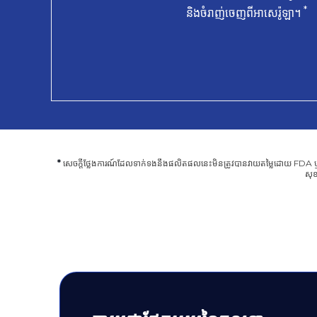
*
និងចំរាញ់ចេញពីអាសេរ៉ូឡា។
*
សេចក្តីថ្លែងការណ៍ដែលទាក់ទងនឹងផលិតផលនេះមិនត្រូវបានវាយតម្លៃដោយ FDA ឬអា
សុខ