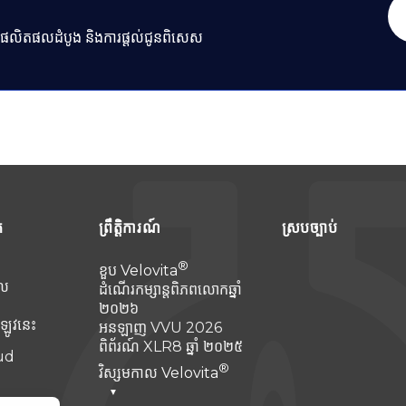
ារផលិតផលដំបូង និងការផ្តល់ជូនពិសេស
ក
ព្រឹត្តិការណ៍
ស្របច្បាប់
ខួប
Velovita
ល
ដំណើរកម្សាន្តពិភពលោកឆ្នាំ
២០២៦
ឡូវនេះ
អនឡាញ VVU 2026
ពិព័រណ៍ XLR8 ឆ្នាំ ២០២៥
ud
វិស្សមកាល
Velovita
▼