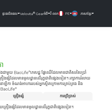
®
ផ្ទះ
ផលិតផល
អំពី
វី-ពពក
PE
ភាសាខ្មែរ
Velovita
Gear
កា
នុងជាមួយ
BaoLife
ភេសជ្ជៈផ្លែឈើដែលមានជាតិសរសៃប្រាំ
ឿងផ្សំដែលមានមូលដ្ឋានលើរុក្ខជាតិផ្សេងទៀត។ រក្សាការរំលាយ
នាឡិកា ចំណង់អាហាររបស់អ្នកស្ថិតក្រោមការគ្រប់គ្រង និង
យ
BaoLife
គ្រឿងផ្សំ
ការប្រើប្រាស់
គ្រឿងផ្សំដែលមានមូលដ្ឋានលើរុក្ខជាតិផ្សេងទៀត។