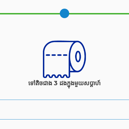
ទៅតិចជាង 3 ដងក្នុងមួយសប្តាហ៍