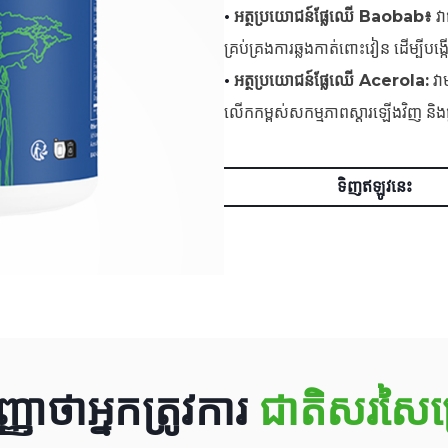
•
អត្ថប្រយោជន៍ផ្លែឈើ Baobab៖
វា
គ្រប់គ្រងការឆ្លងកាត់ពោះវៀន ដើម្បីបង្
•
អត្ថប្រយោជន៍ផ្លែឈើ Acerola:
វា
លើកកម្ពស់សកម្មភាពស្តារឡើងវិញ និងផ្ត
ទិញឥឡូវនេះ
ញាថាអ្នកត្រូវការ
ជាតិសរសៃច