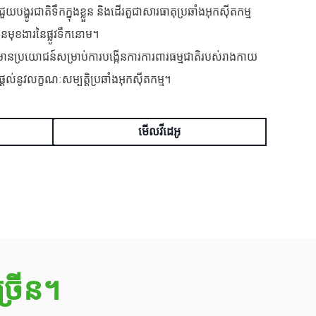
ជួយបង្ហូរជាតិទឹកក្នុងខ្លួន និងដើរតួជាសារធាតុប្រឆាំងអុកស៊ីតកម្ម
កើនមុខងារនៃផ្លូវទឹកនោម។
មានប្រយោជន៍សម្រាប់ការបង្កើនការការពារធម្មជាតិរបស់រាងកាយ
ល់នូវលក្ខណៈសម្បត្តិប្រឆាំងអុកស៊ីតកម្ម។
មើលវីដេអូ
្រើន។