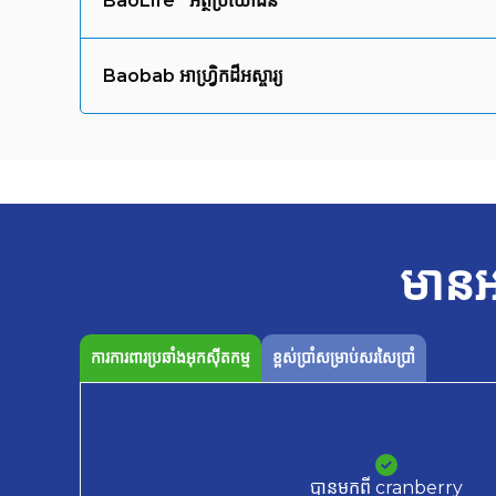
BaoLife
អត្ថប្រយោជន៍
Baobab អាហ្វ្រិកដ៏អស្ចារ្យ
មានអ
ការការពារប្រឆាំងអុកស៊ីតកម្ម
ខ្ពស់ប្រាំសម្រាប់សរសៃប្រាំ
បានមកពី cranberry