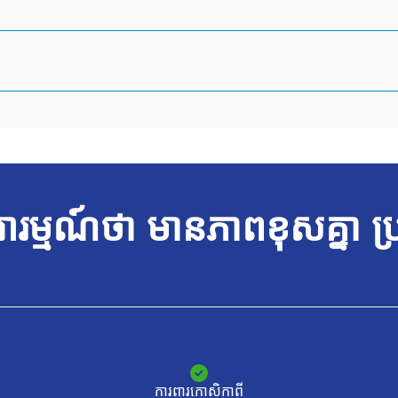
ារម្មណ៍ថា
មានភាពខុសគ្នា
ប្រ
ការពារកោសិកាពី