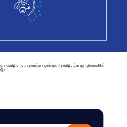
ាពវេជ្ជសាស្ត្រណាមួយឡើយ។ សូមពិគ្រោះជាមួយវេជ្ជបណ្ឌិត ឬអ្នកផ្តល់សេវាថែទាំ
្មី។