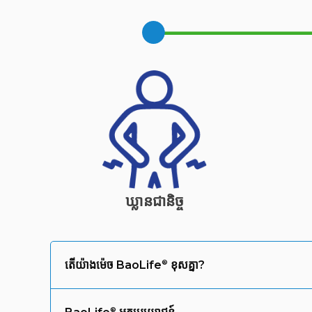
ឃ្លានជានិច្ច
តើយ៉ាងម៉េច
BaoLife
ខុសគ្នា?