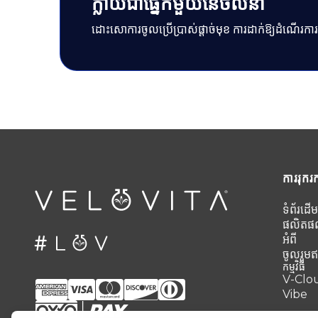
ក្លាយជាផ្នែកមួយនៃចលនា
ដោះសោការចូលប្រើប្រាស់ផ្តាច់មុខ ការដាក់ឱ្យដំណើរក
ការរុករ
ទំព័រដើម
ផលិតផ
អំពី
ចូលរួមឥ
កម្មវិធី
V-Clo
Vibe