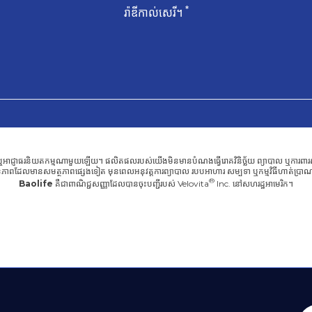
*
រ៉ាឌីកាល់សេរី។
ជ្ញាធរនិយតកម្មណាមួយឡើយ។ ផលិតផលរបស់យើងមិនមានបំណងធ្វើរោគវិនិច្ឆ័យ ព្យាបាល ឬការពារស្ថានភ
ភាពដែលមានសមត្ថភាពផ្សេងទៀត មុនពេលអនុវត្តការព្យាបាល របបអាហារ សម្បទា ឬកម្មវិធីហាត់ប្រាណថ
Baolife
គឺជាពាណិជ្ជសញ្ញាដែលបានចុះបញ្ជីរបស់
Velovita
Inc. នៅសហរដ្ឋអាមេរិក។