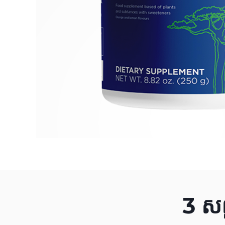
3 សញ្