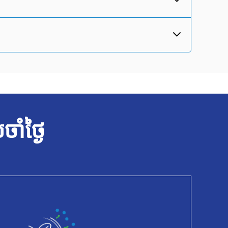
ចាំថ្ងៃ