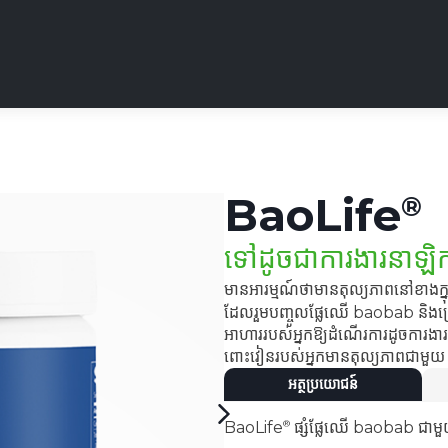
BaoLife
ទៅដូចជាការងារនាឡិ
មានអារម្មណ៍ថាមានតុល្យភាពនៅខាងក្
ដែលរួមបញ្ចូលផ្លែឈើ baobab និងគ្រ
អាហាររបស់អ្នកឱ្យដំណើរការដូចការងារ
ពោះវៀនរបស់អ្នកមានតុល្យភាពជាមួ
អត្ថប្រយោជន៍
BaoLife
ផ្សំផ្លែឈើ baobab ជាមួយ