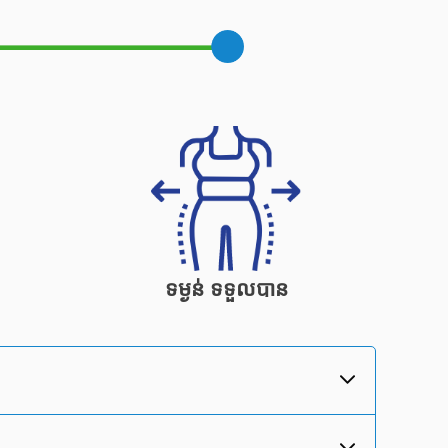
ទម្ងន់
ទទួលបាន