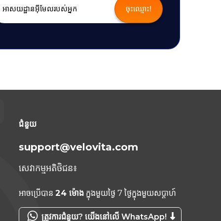
ជំនួយ
support@velovita.com
សេវាកម្មអតិថិជន៖
អាចប្រើបាន
24 ម៉ោង
ក្នុងមួយថ្ងៃ 7 ថ្ងៃក្នុងមួយសប្តាហ៍
ត្រូវការជំនួយ? យើងនៅលើ WhatsApp!