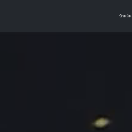
บ้าน
สิน