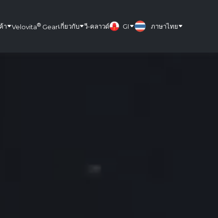
®
ค้า
เกี่ยวกับ
วี-คลาวด์
GI
ภาษาไทย
Velovita
Gear