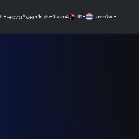
®
้า
เกี่ยวกับ
วี-คลาวด์
พีจี
ภาษาไทย
Velovita
Gear