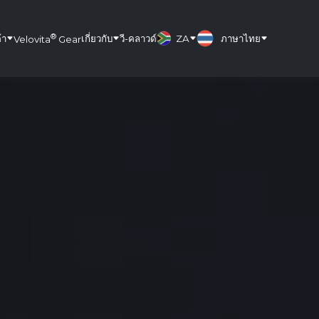
®
้า
เกี่ยวกับ
วี-คลาวด์
ZA
ภาษาไทย
Velovita
Gear