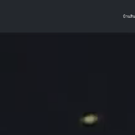
บ้าน
สิ