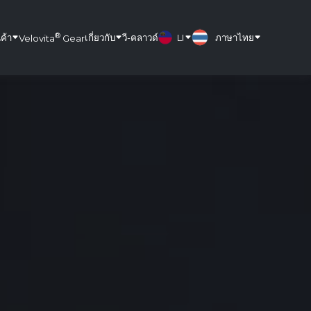
®
นค้า
เกี่ยวกับ
วี-คลาวด์
LI
ภาษาไทย
Velovita
Gear