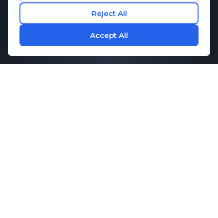
chất thủy phân protein tơ tằm có
nguồn gốc từ kén tằm và đã được đánh
giá lâm sàng về khả năng hỗ trợ trí nhớ.
chức năng.
Nghiên cứu đã chỉ ra rằng
Bản ghi nhớ-
Q
Có thể giúp duy trì sự giao tiếp lành
mạnh giữa các tế bào não, điều cần
thiết cho khả năng ghi nhớ và hiệu suất
nhận thức. Kết hợp với các axit amin
thiết yếu giúp tăng cường sự tập trung
và thư giãn,
M1ND
Cung cấp hỗ trợ
toàn diện cho sức khỏe tinh thần của
bạn.
lịch trình.