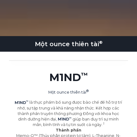
Một ounce
thiên tài
M1ND
Một ounce
thiên tài
M1ND
là thực phẩm bổ sung được bào chế để hỗ trợ trí
nhớ, sự tập trung và khả năng nhận thức. Kết hợp các
thành phần truyền thống phương Đông với khoa học
dinh dưỡng hiện đại,
M1ND
giúp bạn duy trì sự minh
mẫn, bình tĩnh và tự tin suốt cả
ngày.
Thành phần
Memo-Q™ (Thủy phân protein tơ tằm), L-Theanine, N-