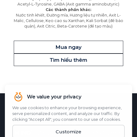
Acetyl-L-Tyrosine, GABA (Axit gamma aminobutyric)
Các thành phần khác:
Nước tinh khiết, Đường mía, Hương liệu tự nhiên, Axit L-
Malic, Cellulose, Kẹo cao su Xanthan, Kali Sorbat (để bảo
quản), Axit Citric, Beta-Carotene (để tạo màu)
Mua ngay
Tìm hiểu thêm
KHOA HỌC ĐẰNG SAU
M1ND
M1ND
đặc trưng
Bản ghi nhớ-Q
, một