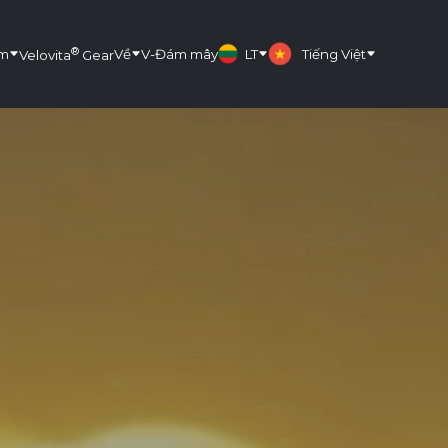
®
ẩm
Về
V-Đám mây
LT
Tiếng Việt
Velovita
Gear