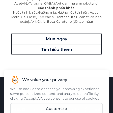
Acetyl-L-Tyrosine, GABA (Axit gamma aminobutyric)
Các thành phần khác:
Nước tinh khiết, Đường mía, Hương liệu tự nhiên, Axit L-
Malic, Cellulose, Kẹo cao su Xanthan, Kali Sorbat (để bảo
quản), Axit Citric, Beta-Carotene (để tạo màu)
Mua ngay
Tìm hiểu thêm
KHOA HỌC ĐẰNG SAU
M1ND
M1ND
đặc trưng
Bản ghi nhớ-Q
, một