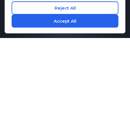
chất thủy phân protein tơ tằm có
nguồn gốc từ kén tằm và đã được đánh
giá lâm sàng về khả năng hỗ trợ trí nhớ.
chức năng.
Nghiên cứu đã chỉ ra rằng
Bản ghi nhớ-
Q
Có thể giúp duy trì sự giao tiếp lành
mạnh giữa các tế bào não, điều cần
thiết cho khả năng ghi nhớ và hiệu suất
nhận thức. Kết hợp với các axit amin
thiết yếu giúp tăng cường sự tập trung
và thư giãn,
M1ND
Cung cấp hỗ trợ
toàn diện cho sức khỏe tinh thần của
bạn.
lịch trình.