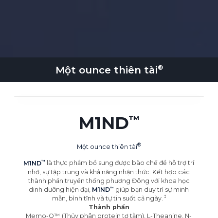
Một ounce
thiên tài
M1ND
Một ounce
thiên tài
M1ND
là thực phẩm bổ sung được bào chế để hỗ trợ trí
nhớ, sự tập trung và khả năng nhận thức. Kết hợp các
thành phần truyền thống phương Đông với khoa học
dinh dưỡng hiện đại,
M1ND
giúp bạn duy trì sự minh
mẫn, bình tĩnh và tự tin suốt cả
ngày.
Thành phần
Memo-Q™ (Thủy phân protein tơ tằm), L-Theanine, N-