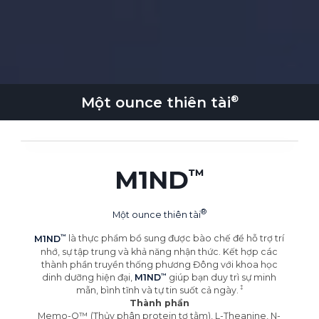
Một ounce
thiên tài
M1ND
Một ounce
thiên tài
M1ND
là thực phẩm bổ sung được bào chế để hỗ trợ trí
nhớ, sự tập trung và khả năng nhận thức. Kết hợp các
thành phần truyền thống phương Đông với khoa học
dinh dưỡng hiện đại,
M1ND
giúp bạn duy trì sự minh
mẫn, bình tĩnh và tự tin suốt cả
ngày.
Thành phần
Memo-Q™ (Thủy phân protein tơ tằm), L-Theanine, N-