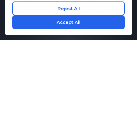
chất thủy phân protein tơ tằm có
nguồn gốc từ kén tằm và đã được đánh
giá lâm sàng về khả năng hỗ trợ trí nhớ.
chức năng.
Nghiên cứu đã chỉ ra rằng
Bản ghi nhớ-
Q
Có thể giúp duy trì sự giao tiếp lành
mạnh giữa các tế bào não, điều cần
thiết cho khả năng ghi nhớ và hiệu suất
nhận thức. Kết hợp với các axit amin
thiết yếu giúp tăng cường sự tập trung
và thư giãn,
M1ND
Cung cấp hỗ trợ
toàn diện cho sức khỏe tinh thần của
bạn.
lịch trình.