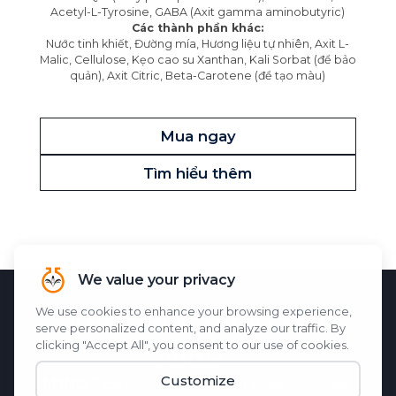
Acetyl-L-Tyrosine, GABA (Axit gamma aminobutyric)
Các thành phần khác:
Nước tinh khiết, Đường mía, Hương liệu tự nhiên, Axit L-
Malic, Cellulose, Kẹo cao su Xanthan, Kali Sorbat (để bảo
quản), Axit Citric, Beta-Carotene (để tạo màu)
Mua ngay
Tìm hiểu thêm
KHOA HỌC ĐẰNG SAU
M1ND
M1ND
đặc trưng
Bản ghi nhớ-Q
, một