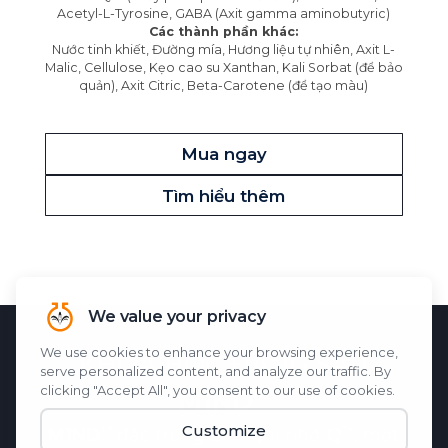
Acetyl-L-Tyrosine, GABA (Axit gamma aminobutyric)
Các thành phần khác:
Nước tinh khiết, Đường mía, Hương liệu tự nhiên, Axit L-
Malic, Cellulose, Kẹo cao su Xanthan, Kali Sorbat (để bảo
quản), Axit Citric, Beta-Carotene (để tạo màu)
Mua ngay
Tìm hiểu thêm
KHOA HỌC ĐẰNG SAU
M1ND
M1ND
đặc trưng
Bản ghi nhớ-Q
, một