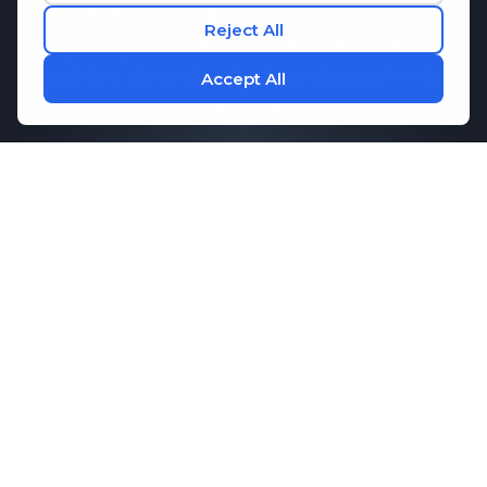
chất thủy phân protein tơ tằm có
nguồn gốc từ kén tằm và đã được đánh
giá lâm sàng về khả năng hỗ trợ trí nhớ.
chức năng.
Nghiên cứu đã chỉ ra rằng
Bản ghi nhớ-
Q
Có thể giúp duy trì sự giao tiếp lành
mạnh giữa các tế bào não, điều cần
thiết cho khả năng ghi nhớ và hiệu suất
nhận thức. Kết hợp với các axit amin
thiết yếu giúp tăng cường sự tập trung
và thư giãn,
M1ND
Cung cấp hỗ trợ
toàn diện cho sức khỏe tinh thần của
bạn.
lịch trình.