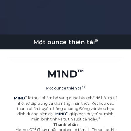
Một ounce
thiên tài
M1ND
Một ounce
thiên tài
M1ND
là thực phẩm bổ sung được bào chế để hỗ trợ trí
nhớ, sự tập trung và khả năng nhận thức. Kết hợp các
thành phần truyền thống phương Đông với khoa học
dinh dưỡng hiện đại,
M1ND
giúp bạn duy trì sự minh
mẫn, bình tĩnh và tự tin suốt cả
ngày.
Thành phần
Memo-Q™ (Thủy phân protein tơ tằm), L-Theanine, N-