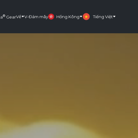
®
Về
V-Đám mây
Hồng Kông
Tiếng Việt
ta
Gear