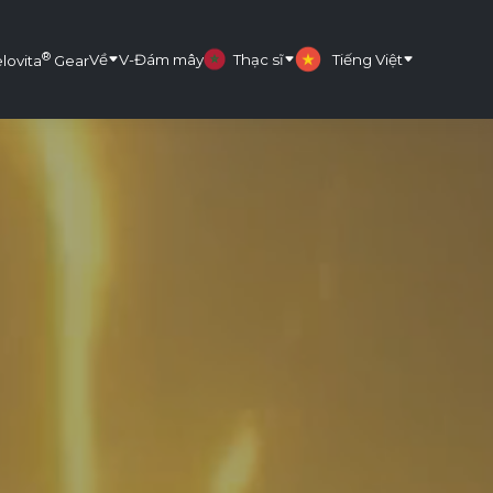
®
Về
V-Đám mây
Thạc sĩ
Tiếng Việt
lovita
Gear