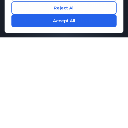
chất thủy phân protein tơ tằm có
nguồn gốc từ kén tằm và đã được đánh
giá lâm sàng về khả năng hỗ trợ trí nhớ.
chức năng.
Nghiên cứu đã chỉ ra rằng
Bản ghi nhớ-
Q
Có thể giúp duy trì sự giao tiếp lành
mạnh giữa các tế bào não, điều cần
thiết cho khả năng ghi nhớ và hiệu suất
nhận thức. Kết hợp với các axit amin
thiết yếu giúp tăng cường sự tập trung
và thư giãn,
M1ND
Cung cấp hỗ trợ
toàn diện cho sức khỏe tinh thần của
bạn.
lịch trình.