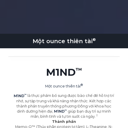
Một ounce
thiên tài
M1ND
Một ounce
thiên tài
M1ND
là thực phẩm bổ sung được bào chế để hỗ trợ trí
nhớ, sự tập trung và khả năng nhận thức. Kết hợp các
thành phần truyền thống phương Đông với khoa học
dinh dưỡng hiện đại,
M1ND
giúp bạn duy trì sự minh
mẫn, bình tĩnh và tự tin suốt cả
ngày.
Thành phần
Memo-Q™ (Thủy phân protein tơ tằm), L-Theanine, N-