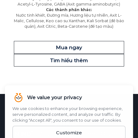
Acetyl-L-Tyrosine, GABA (Axit gamma aminobutyric)
Các thành phần khác:
Nước tinh khiết, Đường mía, Hương liệu tự nhiên, Axit L-
Malic, Cellulose, Kẹo cao su Xanthan, Kali Sorbat (để bảo
quản), Axit Citric, Beta-Carotene (để tạo màu)
Mua ngay
Tìm hiểu thêm
KHOA HỌC ĐẰNG SAU
M1ND
M1ND
đặc trưng
Bản ghi nhớ-Q
, một