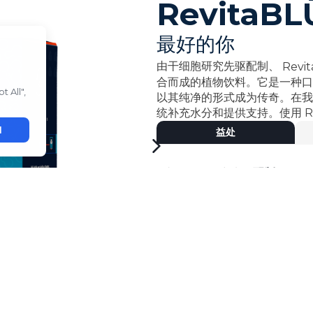
RevitaBL
最好的你
由干细胞研究先驱配制、
Revi
合而成的植物饮料。它是一种口
以其纯净的形式成为传奇。在
统补充水分和提供支持。使用
R
益处
- 由干细胞研究先驱
配制
。
- 专有
配方，含植物成分。
•
有助于滋养和维持人体各系统
- 单独的
棒状包装，便于分享。
立即购买