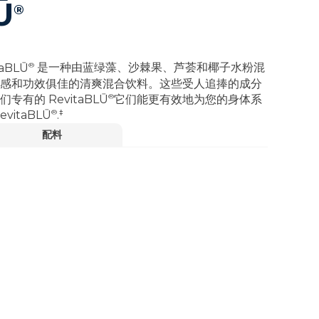
Ū
®
®
taBLŪ
是一种由蓝绿藻、沙棘果、芦荟和椰子水粉混
感和功效俱佳的清爽混合饮料。这些受人追捧的成分
®
我们专有的
RevitaBLŪ
它们能更有效地为您的身体系
®
‡
evitaBLŪ
.
配料
‡
的正常运作。
观看视频