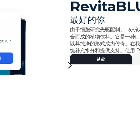
RevitaBL
最好的你
由干细胞研究先驱配制、
Revi
合而成的植物饮料。它是一种口
以其纯净的形式成为传奇。在
统补充水分和提供支持。使用
R
益处
- 由干细胞研究先驱
配制
。
- 专有
配方，含植物成分。
•
有助于滋养和维持人体各系统
- 单独的
棒状包装，便于分享。
立即购买