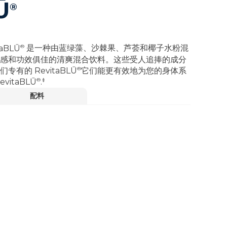
Ū
®
®
taBLŪ
是一种由蓝绿藻、沙棘果、芦荟和椰子水粉混
感和功效俱佳的清爽混合饮料。这些受人追捧的成分
®
我们专有的
RevitaBLŪ
它们能更有效地为您的身体系
®
‡
evitaBLŪ
.
配料
‡
的正常运作。
观看视频