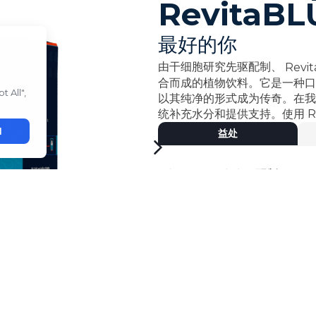
RevitaBL
最好的你
由干细胞研究先驱配制、
Revi
合而成的植物饮料。它是一种口
以其纯净的形式成为传奇。在
统补充水分和提供支持。使用
R
益处
- 由干细胞研究先驱
配制
。
- 专有
配方，含植物成分。
•
有助于滋养和维持人体各系统
- 单独的
棒状包装，便于分享。
立即购买