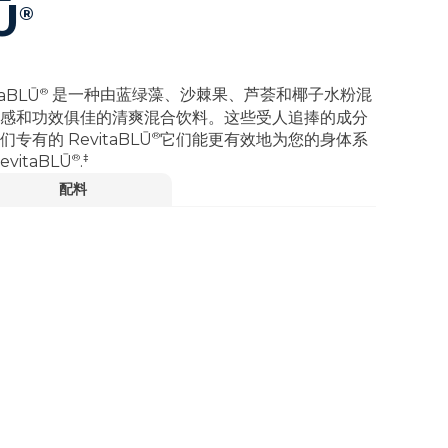
Ū
®
®
taBLŪ
是一种由蓝绿藻、沙棘果、芦荟和椰子水粉混
感和功效俱佳的清爽混合饮料。这些受人追捧的成分
®
我们专有的
RevitaBLŪ
它们能更有效地为您的身体系
®
‡
evitaBLŪ
.
配料
‡
的正常运作。
观看视频