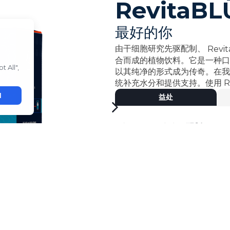
RevitaBL
最好的你
由干细胞研究先驱配制、
Revi
合而成的植物饮料。它是一种口
以其纯净的形式成为传奇。在
统补充水分和提供支持。使用
R
益处
- 由干细胞研究先驱
配制
。
- 专有
配方，含植物成分。
•
有助于滋养和维持人体各系统
- 单独的
棒状包装，便于分享。
立即购买