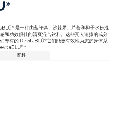
Ū
®
®
taBLŪ
是一种由蓝绿藻、沙棘果、芦荟和椰子水粉混
感和功效俱佳的清爽混合饮料。这些受人追捧的成分
®
我们专有的
RevitaBLŪ
它们能更有效地为您的身体系
®
‡
evitaBLŪ
.
配料
‡
的正常运作。
观看视频