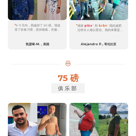
"
8 个月内，我减掉了 60 磅。我改
"
感谢
plôs
和
brān
我的减肥
®
®
变了饮食习惯，坚持锻炼，并服用
过程令人难以置信。我的体重是
265 磅，现在是 209.2 磅！...
了
plôs
,
brān
,
uüth
和
®
®
®
byōm
.我最喜欢的产品是
brān
®
®
现在，我没有脑雾，它给了我能
凯瑟琳-M.，美国
Alejandro P., 哥伦比亚
量，人们注意到我的情绪更好了，
一般....。
75 磅
俱乐部