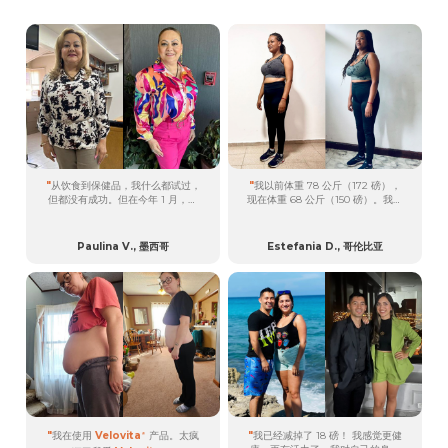
"
从饮食到保健品，我什么都试过，
"
我以前体重 78 公斤（172 磅），
但都没有成功。但在今年 1 月，我
现在体重 68 公斤（150 磅）。我取
偶然发现了
Velovita
产品，这
得这些成绩要归功于
zlēm
和
®
®
真是一场变革！我每天都在使用他
brān
!我变得更强壮了，局部脂肪
®
们的全部五种产品，我只想说，效
也明显减少和燃烧了！...
Paulina V., 墨西哥
Estefania D., 哥伦比亚
果令人震惊！我感觉超级开心，体
重下降了 22 磅....
"
我在使用
Velovita
产品。太疯
"
我已经减掉了 18 磅！ 我感觉更健
®