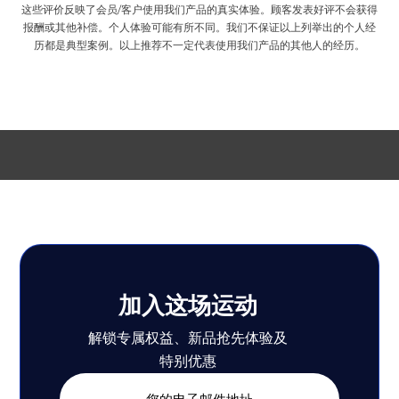
这些评价反映了会员/客户使用我们产品的真实体验。顾客发表好评不会获得
报酬或其他补偿。个人体验可能有所不同。我们不保证以上列举出的个人经
历都是典型案例。以上推荐不一定代表使用我们产品的其他人的经历。
加入这场运动
解锁专属权益、新品抢先体验及
特别优惠