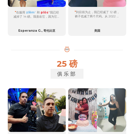
"
到目前为止，我已经减了 12 磅，
"
在服用
zlēm
和
plôs
我已经
®
®
裤子也减了两个尺码。从 2022 年
减掉了 14 磅。我喜欢它，因为它能
9 月到 2024 年 3 月，坚持服用
在我睡觉时帮助我燃烧脂肪....。
uüth
,
brān
,
plôs
几个月的
®
®
®
zlēm
和
byōm
....
Esperanza G., 哥伦比亚
®
美国
®
25 磅
俱乐部