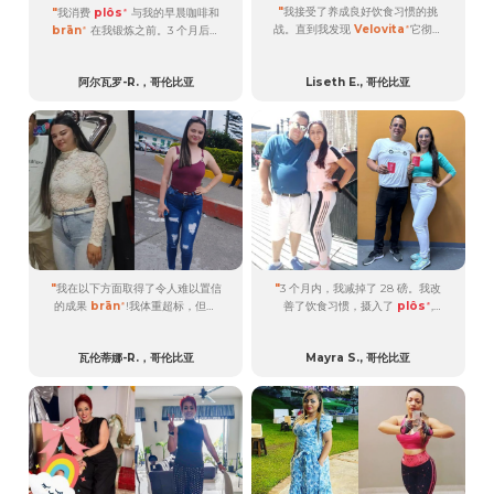
"
我接受了养成良好饮食习惯的挑
"
我消费
plôs
与我的早晨咖啡和
®
战。直到我发现
Velovita
它彻底
brān
在我锻炼之前。3 个月后，
®
®
改变了我的生活方式和对事物的看
我看到了效果，体重减轻了 42
磅。这些产品帮助我控制了体重和
法。在使用了
plôs
和
brān
两
®
®
欲望，让我睡得更好，还促进了我
个月来，我已经减掉了 36 磅。这
阿尔瓦罗-R.，哥伦比亚
Liseth E., 哥伦比亚
的新陈代谢。我很满意这些高品质
些产品帮助我控制欲望，让我一整
的产品！...
天都精力充沛....。
"
我在以下方面取得了令人难以置信
"
3 个月内，我减掉了 28 磅。我改
的成果
brān
!我体重超标，但只
善了饮食习惯，摄入了
plôs
,
®
®
用了 4 个月、
brān
它改变了我
brān
和
uüth
.我喜欢每件产
®
®
®
的身体，让我减掉了 33 磅。 它为
品，尤其是
plôs
因为它能帮助
®
我提供了完美的能量补充，让我保
瓦伦蒂娜-R.，哥伦比亚
Mayra S., 哥伦比亚
我控制体重
uüth
让我看起来更
®
持注意力集中，并帮助我减掉了多
美丽。无论从身体上还是个人....，
余的体重。它真的太神奇了！...
我都感到非常幸福。