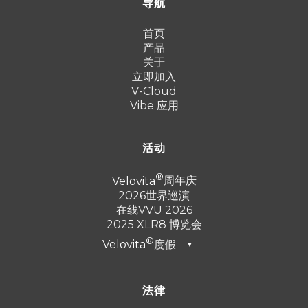
导航
首页
产品
关于
立即加入
V-Cloud
Vibe 应用
活动
Velovita
周年庆
2026世界巡演
在线VVU 2026
2025 XLR8 博览会
Velovita
度假
▼
迪拜2026
法律
土耳其 2025