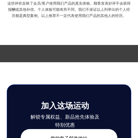
这些评价反映了会员/客户使用我们产品的真实体验。顾客发表好评不会获得
报酬或其他补偿。个人体验可能有所不同。我们不保证以上列举出的个人经
历都是典型案例。以上推荐不一定代表使用我们产品的其他人的经历。
加入这场运动
解锁专属权益、新品抢先体验及
特别优惠