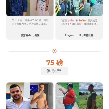
"
8 个月内，我减掉了 60 磅。我改
"
感谢
plôs
和
brān
我的减肥
®
®
变了饮食习惯，坚持锻炼，并服用
过程令人难以置信。我的体重是
265 磅，现在是 209.2 磅！...
了
plôs
,
brān
,
uüth
和
®
®
®
byōm
.我最喜欢的产品是
brān
®
®
现在，我没有脑雾，它给了我能
凯瑟琳-M.，美国
Alejandro P., 哥伦比亚
量，人们注意到我的情绪更好了，
一般....。
75 磅
俱乐部