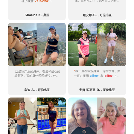
康、更有活力了，我对自己的身体
狂了我爱
Velovita
!...
®
变化感到非常高兴。我服用
plôs
®
早餐前
uüth
当我锻炼时、
®
brān
中午之前
zlēm
睡觉前几
Shauna K., 美国
戴安娜-G.，哥伦比亚
®
®
分钟....
"
我一直在锻炼身体、合理饮食，并
"这是我产后的身体。在爱和耐心的
滋养下，我的身体慢慢好转，体重
一直在服用
zlēm
和
plôs
4 个
®
®
也减轻了 17.23 磅......
月以来，我发现肌肉明显变结实
了。我的体重减轻了很多。我的双
下巴也明显改善了。我总共减掉了
辛迪-A.，哥伦比亚
安娜-玛丽亚-B.，哥伦比亚
15 磅，我对产品非常满意，它们很
受欢迎！...