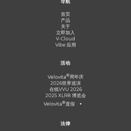
导航
首页
产品
关于
立即加入
V-Cloud
Vibe 应用
活动
Velovita
周年庆
2026世界巡演
在线VVU 2026
2025 XLR8 博览会
Velovita
度假
▼
迪拜2026
法律
土耳其 2025