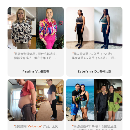
"
从饮食到保健品，我什么都试过，
"
我以前体重 78 公斤（172 磅），
但都没有成功。但在今年 1 月，我
现在体重 68 公斤（150 磅）。我取
偶然发现了
Velovita
产品，这
得这些成绩要归功于
zlēm
和
®
®
真是一场变革！我每天都在使用他
brān
!我变得更强壮了，局部脂肪
®
们的全部五种产品，我只想说，效
也明显减少和燃烧了！...
Paulina V., 墨西哥
Estefania D., 哥伦比亚
果令人震惊！我感觉超级开心，体
重下降了 22 磅....
"
我在使用
Velovita
产品。太疯
"
我已经减掉了 18 磅！ 我感觉更健
®