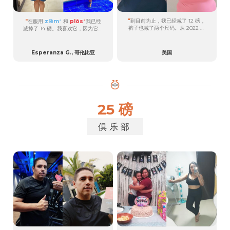
"
到目前为止，我已经减了 12 磅，
"
在服用
zlēm
和
plôs
我已经
®
®
裤子也减了两个尺码。从 2022 年
减掉了 14 磅。我喜欢它，因为它能
9 月到 2024 年 3 月，坚持服用
在我睡觉时帮助我燃烧脂肪....。
uüth
,
brān
,
plôs
几个月的
®
®
®
zlēm
和
byōm
....
Esperanza G., 哥伦比亚
®
美国
®
25 磅
俱乐部