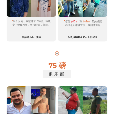
"
8 个月内，我减掉了 60 磅。我改
"
感谢
plôs
和
brān
我的减肥
®
®
变了饮食习惯，坚持锻炼，并服用
过程令人难以置信。我的体重是
265 磅，现在是 209.2 磅！...
了
plôs
,
brān
,
uüth
和
®
®
®
byōm
.我最喜欢的产品是
brān
®
®
现在，我没有脑雾，它给了我能
凯瑟琳-M.，美国
Alejandro P., 哥伦比亚
量，人们注意到我的情绪更好了，
一般....。
75 磅
俱乐部