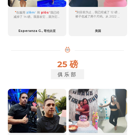
"
到目前为止，我已经减了 12 磅，
"
在服用
zlēm
和
plôs
我已经
®
®
裤子也减了两个尺码。从 2022 年
减掉了 14 磅。我喜欢它，因为它能
9 月到 2024 年 3 月，坚持服用
在我睡觉时帮助我燃烧脂肪....。
uüth
,
brān
,
plôs
几个月的
®
®
®
zlēm
和
byōm
....
Esperanza G., 哥伦比亚
®
美国
®
25 磅
俱乐部