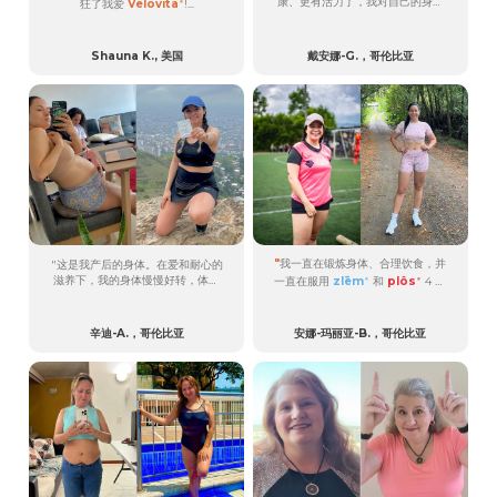
康、更有活力了，我对自己的身体
狂了我爱
Velovita
!...
®
变化感到非常高兴。我服用
plôs
®
早餐前
uüth
当我锻炼时、
®
brān
中午之前
zlēm
睡觉前几
Shauna K., 美国
戴安娜-G.，哥伦比亚
®
®
分钟....
"
我一直在锻炼身体、合理饮食，并
"这是我产后的身体。在爱和耐心的
滋养下，我的身体慢慢好转，体重
一直在服用
zlēm
和
plôs
4 个
®
®
也减轻了 17.23 磅......
月以来，我发现肌肉明显变结实
了。我的体重减轻了很多。我的双
下巴也明显改善了。我总共减掉了
辛迪-A.，哥伦比亚
安娜-玛丽亚-B.，哥伦比亚
15 磅，我对产品非常满意，它们很
受欢迎！...