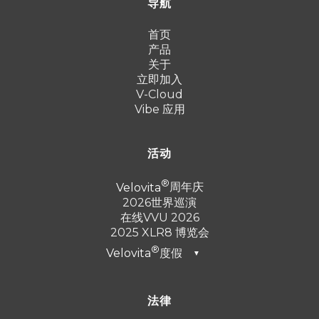
导航
首页
产品
关于
立即加入
V-Cloud
Vibe 应用
活动
Velovita
周年庆
2026世界巡演
在线VVU 2026
2025 XLR8 博览会
Velovita
度假
▼
迪拜2026
法律
土耳其 2025