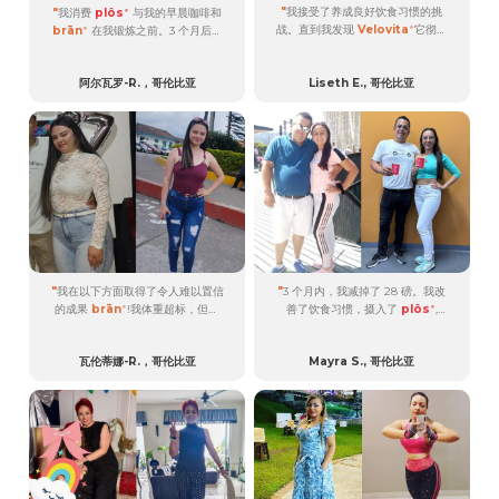
"
我接受了养成良好饮食习惯的挑
"
我消费
plôs
与我的早晨咖啡和
®
战。直到我发现
Velovita
它彻底
brān
在我锻炼之前。3 个月后，
®
®
改变了我的生活方式和对事物的看
我看到了效果，体重减轻了 42
磅。这些产品帮助我控制了体重和
法。在使用了
plôs
和
brān
两
®
®
欲望，让我睡得更好，还促进了我
个月来，我已经减掉了 36 磅。这
阿尔瓦罗-R.，哥伦比亚
Liseth E., 哥伦比亚
的新陈代谢。我很满意这些高品质
些产品帮助我控制欲望，让我一整
的产品！...
天都精力充沛....。
"
我在以下方面取得了令人难以置信
"
3 个月内，我减掉了 28 磅。我改
的成果
brān
!我体重超标，但只
善了饮食习惯，摄入了
plôs
,
®
®
用了 4 个月、
brān
它改变了我
brān
和
uüth
.我喜欢每件产
®
®
®
的身体，让我减掉了 33 磅。 它为
品，尤其是
plôs
因为它能帮助
®
我提供了完美的能量补充，让我保
瓦伦蒂娜-R.，哥伦比亚
Mayra S., 哥伦比亚
我控制体重
uüth
让我看起来更
®
持注意力集中，并帮助我减掉了多
美丽。无论从身体上还是个人....，
余的体重。它真的太神奇了！...
我都感到非常幸福。