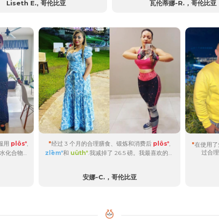
了多余的体重。它真的太神奇了！.
Liseth E., 哥伦比亚
瓦伦蒂娜-R.，哥伦比亚
一整天都精力充沛....。
在服用
plôs
,
"
经过 3 个月的合理膳食、锻炼和消费后
plôs
,
"
在使用了
®
®
过合理
水化合物的
zlēm
和
uüth
.我减掉了 26.5 磅。我最喜欢的产
®
®
是
byōm
因
品是
plôs
因为它味道鲜美，而且有助于减肥。我
®
®
健康、很快
感觉身体和精神都好多了！...
安娜-C.，哥伦比亚