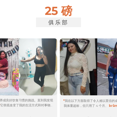
25 磅
俱乐部
养成良好饮食习惯的挑战。直到我发现
"
我在以下方面取得了令人难以置信的
它彻底改变了我的生活方式和对事物的
我体重超标，但只用了 4 个月、
brā
®
我的身体，让我减掉了 33 磅。 它为我提供了完美
使用了
plôs
和
brān
两个月来，我已
®
®
的能量补充，让我保持注意力集中，并
36 磅。这些产品帮助我控制欲望，让我