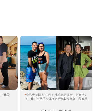
狂了我爱
"
我已经减掉了 18 磅！ 我感觉更健康、更有活力
了，我对自己的身体变化感到非常高兴。我服用
plôs
早餐前
uüth
当我锻炼时、
brān
中午之
®
®
®
前
zlēm
睡觉前几分钟....
®