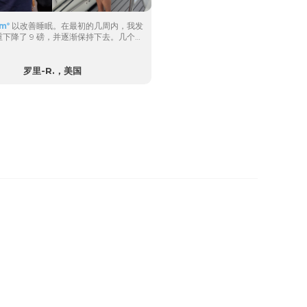
ēm
以改善睡眠。在最初的几周内，我发
®
下降了 9 磅，并逐渐保持下去。几个月
的体重下降了 75 磅，英寸数也不断减
少....。
罗里-R.，美国