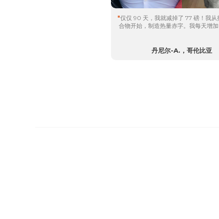
"
仅仅 90 天，我就减掉了 77 磅！我
合物开始，制造热量赤字。我每天增加 1
体育锻炼，并使用了
zlēm
晚上和
pl
®
之前。我对效果非常满意！..
丹尼尔-A.，哥伦比亚