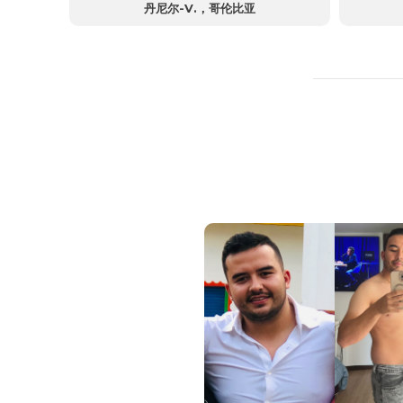
600，现在控制在 110....
丹尼尔-V.，哥伦比亚
充