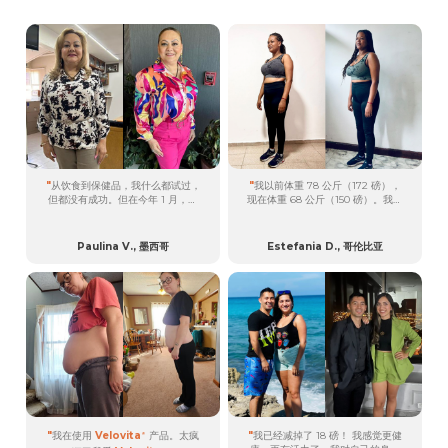
"
从饮食到保健品，我什么都试过，
"
我以前体重 78 公斤（172 磅），
但都没有成功。但在今年 1 月，我
现在体重 68 公斤（150 磅）。我取
偶然发现了
Velovita
产品，这
得这些成绩要归功于
zlēm
和
®
®
真是一场变革！我每天都在使用他
brān
!我变得更强壮了，局部脂肪
®
们的全部五种产品，我只想说，效
也明显减少和燃烧了！...
Paulina V., 墨西哥
Estefania D., 哥伦比亚
果令人震惊！我感觉超级开心，体
重下降了 22 磅....
"
我在使用
Velovita
产品。太疯
"
我已经减掉了 18 磅！ 我感觉更健
®