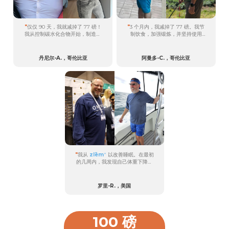
"
仅仅 90 天，我就减掉了 77 磅！
"
3 个月内，我减掉了 77 磅。我节
我从控制碳水化合物开始，制造热
制饮食，加强锻炼，并坚持使用
量赤字。我每天增加 10 分钟的体育
plôs
和
zlēm
.我最喜欢的产品
®
®
锻炼，并使用了
zlēm
晚上和
®
是
plôs
因为它能帮助我控制白
®
plôs
在运动之前。我对效果非常
天的欲望。现在，我感觉非常好，
丹尼尔-A.，哥伦比亚
阿曼多-C.，哥伦比亚
®
满意！...
这要归功于 Velovita 产品和我决定
开始....。
"
我从
zlēm
以改善睡眠。在最初
®
的几周内，我发现自己体重下降了
9 磅，并逐渐保持下去。几个月
后，我的体重下降了 75 磅，英寸
数也不断减少....。
罗里-R.，美国
100 磅