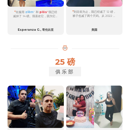
"
到目前为止，我已经减了 12 磅，
"
在服用
zlēm
和
plôs
我已经
®
®
裤子也减了两个尺码。从 2022 年
减掉了 14 磅。我喜欢它，因为它能
9 月到 2024 年 3 月，坚持服用
在我睡觉时帮助我燃烧脂肪....。
uüth
,
brān
,
plôs
几个月的
®
®
®
zlēm
和
byōm
....
Esperanza G., 哥伦比亚
®
美国
®
25 磅
俱乐部