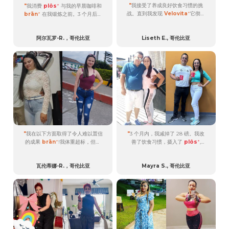
"
我接受了养成良好饮食习惯的挑
"
我消费
plôs
与我的早晨咖啡和
®
战。直到我发现
Velovita
它彻底
brān
在我锻炼之前。3 个月后，
®
®
改变了我的生活方式和对事物的看
我看到了效果，体重减轻了 42
磅。这些产品帮助我控制了体重和
法。在使用了
plôs
和
brān
两
®
®
欲望，让我睡得更好，还促进了我
个月来，我已经减掉了 36 磅。这
阿尔瓦罗-R.，哥伦比亚
Liseth E., 哥伦比亚
的新陈代谢。我很满意这些高品质
些产品帮助我控制欲望，让我一整
的产品！...
天都精力充沛....。
"
我在以下方面取得了令人难以置信
"
3 个月内，我减掉了 28 磅。我改
的成果
brān
!我体重超标，但只
善了饮食习惯，摄入了
plôs
,
®
®
用了 4 个月、
brān
它改变了我
brān
和
uüth
.我喜欢每件产
®
®
®
的身体，让我减掉了 33 磅。 它为
品，尤其是
plôs
因为它能帮助
®
我提供了完美的能量补充，让我保
瓦伦蒂娜-R.，哥伦比亚
Mayra S., 哥伦比亚
我控制体重
uüth
让我看起来更
®
持注意力集中，并帮助我减掉了多
美丽。无论从身体上还是个人....，
余的体重。它真的太神奇了！...
我都感到非常幸福。