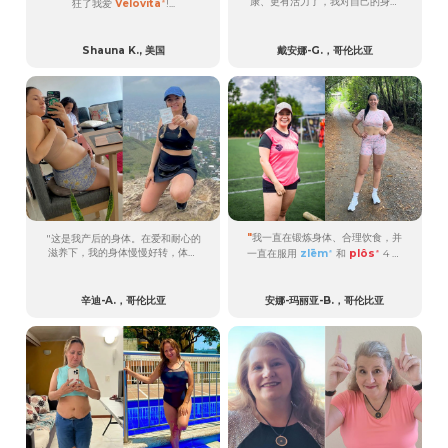
康、更有活力了，我对自己的身体
狂了我爱
Velovita
!...
®
变化感到非常高兴。我服用
plôs
®
早餐前
uüth
当我锻炼时、
®
brān
中午之前
zlēm
睡觉前几
Shauna K., 美国
戴安娜-G.，哥伦比亚
®
®
分钟....
"
我一直在锻炼身体、合理饮食，并
"这是我产后的身体。在爱和耐心的
滋养下，我的身体慢慢好转，体重
一直在服用
zlēm
和
plôs
4 个
®
®
也减轻了 17.23 磅......
月以来，我发现肌肉明显变结实
了。我的体重减轻了很多。我的双
下巴也明显改善了。我总共减掉了
辛迪-A.，哥伦比亚
安娜-玛丽亚-B.，哥伦比亚
15 磅，我对产品非常满意，它们很
受欢迎！...