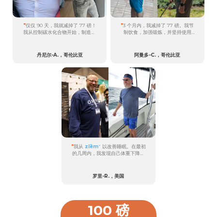
"
仅仅 90 天，我就减掉了 77 磅！
"
3 个月内，我减掉了 77 磅。我节
我从控制碳水化合物开始，制造热
制饮食，加强锻炼，并坚持使用
量赤字。我每天增加 10 分钟的体育
plôs
和
zlēm
.我最喜欢的产品
®
®
锻炼，并使用了
zlēm
晚上和
®
是
plôs
因为它能帮助我控制白
®
plôs
在运动之前。我对效果非常
天的欲望。现在，我感觉非常好，
丹尼尔-A.，哥伦比亚
阿曼多-C.，哥伦比亚
®
满意！...
这要归功于 Velovita 产品和我决定
开始....。
"
我从
zlēm
以改善睡眠。在最初
®
的几周内，我发现自己体重下降了
9 磅，并逐渐保持下去。几个月
后，我的体重下降了 75 磅，英寸
数也不断减少....。
罗里-R.，美国
100 磅