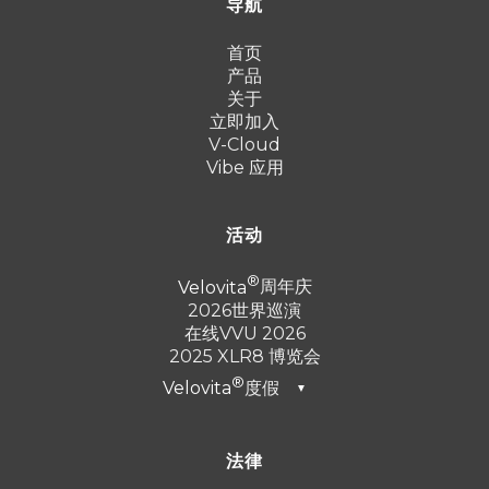
导航
首页
产品
关于
立即加入
V-Cloud
Vibe 应用
活动
Velovita
周年庆
2026世界巡演
在线VVU 2026
2025 XLR8 博览会
Velovita
度假
▼
迪拜2026
法律
土耳其 2025