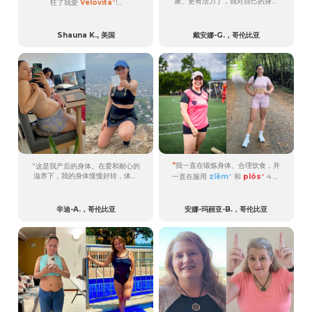
康、更有活力了，我对自己的身体
狂了我爱
Velovita
!...
®
变化感到非常高兴。我服用
plôs
®
早餐前
uüth
当我锻炼时、
®
brān
中午之前
zlēm
睡觉前几
Shauna K., 美国
戴安娜-G.，哥伦比亚
®
®
分钟....
"
我一直在锻炼身体、合理饮食，并
"这是我产后的身体。在爱和耐心的
滋养下，我的身体慢慢好转，体重
一直在服用
zlēm
和
plôs
4 个
®
®
也减轻了 17.23 磅......
月以来，我发现肌肉明显变结实
了。我的体重减轻了很多。我的双
下巴也明显改善了。我总共减掉了
辛迪-A.，哥伦比亚
安娜-玛丽亚-B.，哥伦比亚
15 磅，我对产品非常满意，它们很
受欢迎！...