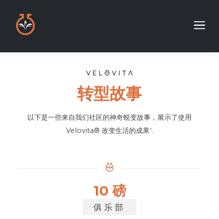
转型故事
以下是一些来自我们社区的神奇蜕变故事，展示了使用
Velovita® 改变生活的成果
.
®
10 磅
俱乐部