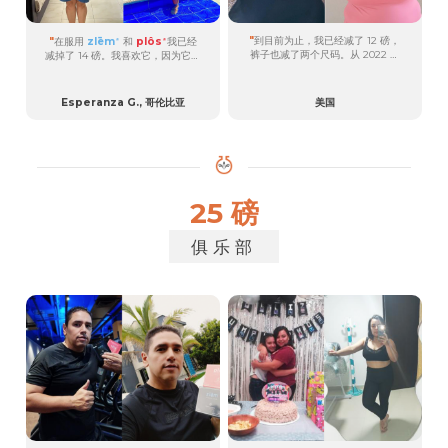
"
到目前为止，我已经减了 12 磅，
"
在服用
zlēm
和
plôs
我已经
®
®
裤子也减了两个尺码。从 2022 年
减掉了 14 磅。我喜欢它，因为它能
9 月到 2024 年 3 月，坚持服用
在我睡觉时帮助我燃烧脂肪....。
uüth
,
brān
,
plôs
几个月的
®
®
®
zlēm
和
byōm
....
Esperanza G., 哥伦比亚
®
美国
®
25 磅
俱乐部