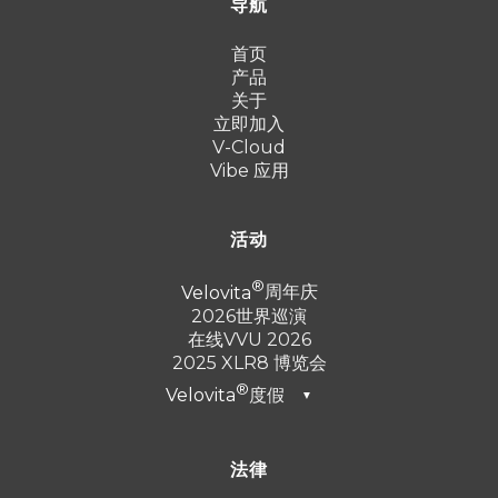
导航
首页
产品
关于
立即加入
V-Cloud
Vibe 应用
活动
Velovita
周年庆
2026世界巡演
在线VVU 2026
2025 XLR8 博览会
Velovita
度假
▼
迪拜2026
法律
土耳其 2025