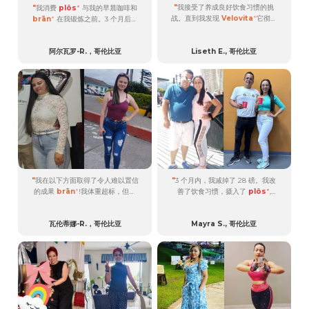
"
我接受了养成良好饮食习惯的挑
"
我消费
plôs
与我的早晨咖啡和
®
战。直到我发现
Velovita
它彻底
brān
在我锻炼之前。3 个月后，
®
®
改变了我的生活方式和对事物的看
我看到了效果，体重减轻了 42
磅。这些产品帮助我控制了体重和
法。在使用了
plôs
和
brān
两
®
®
欲望，让我睡得更好，还促进了我
个月来，我已经减掉了 36 磅。这
阿尔瓦罗-R.，哥伦比亚
Liseth E., 哥伦比亚
的新陈代谢。我很满意这些高品质
些产品帮助我控制欲望，让我一整
的产品！...
天都精力充沛....。
"
我在以下方面取得了令人难以置信
"
3 个月内，我减掉了 28 磅。我改
的成果
brān
!我体重超标，但只
善了饮食习惯，摄入了
plôs
,
®
®
用了 4 个月、
brān
它改变了我
brān
和
uüth
.我喜欢每件产
®
®
®
的身体，让我减掉了 33 磅。 它为
品，尤其是
plôs
因为它能帮助
®
我提供了完美的能量补充，让我保
瓦伦蒂娜-R.，哥伦比亚
Mayra S., 哥伦比亚
我控制体重
uüth
让我看起来更
®
持注意力集中，并帮助我减掉了多
美丽。无论从身体上还是个人....，
余的体重。它真的太神奇了！...
我都感到非常幸福。