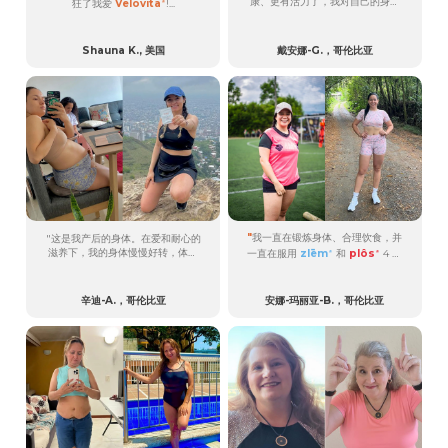
康、更有活力了，我对自己的身体
狂了我爱
Velovita
!...
®
变化感到非常高兴。我服用
plôs
®
早餐前
uüth
当我锻炼时、
®
brān
中午之前
zlēm
睡觉前几
Shauna K., 美国
戴安娜-G.，哥伦比亚
®
®
分钟....
"
我一直在锻炼身体、合理饮食，并
"这是我产后的身体。在爱和耐心的
滋养下，我的身体慢慢好转，体重
一直在服用
zlēm
和
plôs
4 个
®
®
也减轻了 17.23 磅......
月以来，我发现肌肉明显变结实
了。我的体重减轻了很多。我的双
下巴也明显改善了。我总共减掉了
辛迪-A.，哥伦比亚
安娜-玛丽亚-B.，哥伦比亚
15 磅，我对产品非常满意，它们很
受欢迎！...