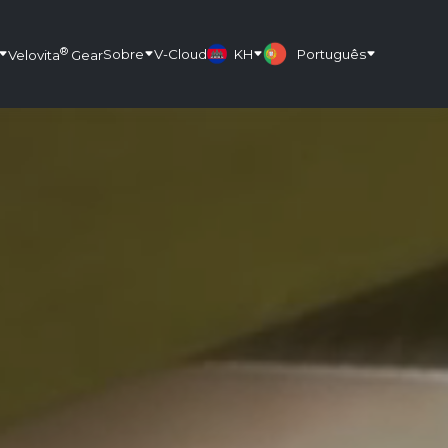
®
Sobre
V-Cloud
KH
Português
Velovita
Gear