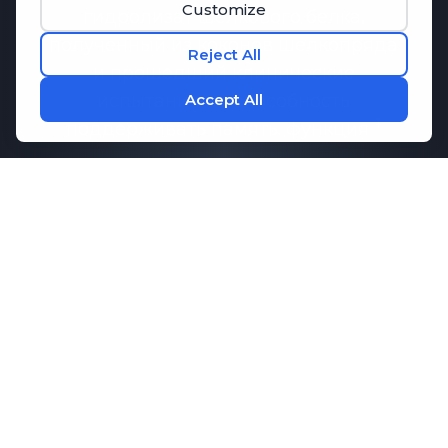
гидролизат шелкового белка,
полученный из коконов шелкопряда
и прошедший клинические
испытания на способность
поддерживать память.
функция.
Исследования показали, что
Memo-
Q
может способствовать
поддержанию здоровой
коммуникации между клетками
мозга, что необходимо для памяти и
когнитивных функций. В сочетании с
ключевыми аминокислотами,
которые способствуют концентрации
внимания и расслаблению,
M1ND
предлагает комплексную поддержку