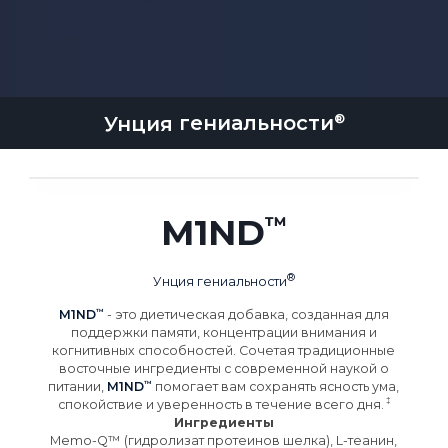
Унция
гениальности
M1ND
Унция
гениальности
M1ND
- это диетическая добавка, созданная для
поддержки памяти, концентрации внимания и
когнитивных способностей. Сочетая традиционные
восточные ингредиенты с современной наукой о
питании,
M1ND
помогает вам сохранять ясность ума,
спокойствие и уверенность в течение всего
дня.
Ингредиенты
Memo-Q™ (гидролизат протеинов шелка), L-теанин,