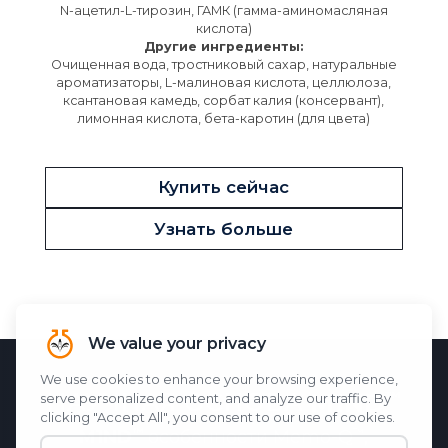
N-ацетил-L-тирозин, ГАМК (гамма-аминомасляная
кислота)
Другие ингредиенты:
Очищенная вода, тростниковый сахар, натуральные
ароматизаторы, L-малиновая кислота, целлюлоза,
ксантановая камедь, сорбат калия (консервант),
лимонная кислота, бета-каротин (для цвета)
Купить сейчас
Узнать больше
НАУЧНАЯ ОСНОВА
M1ND
M1ND
особенности
Memo-Q
,