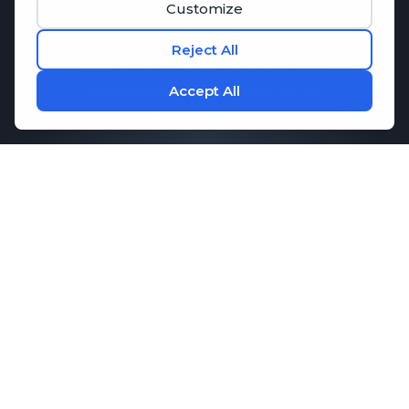
гидролизат шелкового белка,
полученный из коконов шелкопряда
и прошедший клинические
испытания на способность
поддерживать память.
функция.
Исследования показали, что
Memo-
Q
может способствовать
поддержанию здоровой
коммуникации между клетками
мозга, что необходимо для памяти и
когнитивных функций. В сочетании с
ключевыми аминокислотами,
которые способствуют концентрации
внимания и расслаблению,
M1ND
предлагает комплексную поддержку