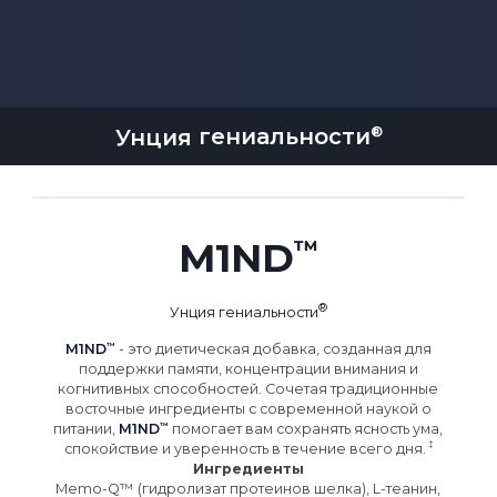
Унция
гениальности
M1ND
Унция
гениальности
M1ND
- это диетическая добавка, созданная для
поддержки памяти, концентрации внимания и
когнитивных способностей. Сочетая традиционные
восточные ингредиенты с современной наукой о
питании,
M1ND
помогает вам сохранять ясность ума,
спокойствие и уверенность в течение всего
дня.
Ингредиенты
Memo-Q™ (гидролизат протеинов шелка), L-теанин,