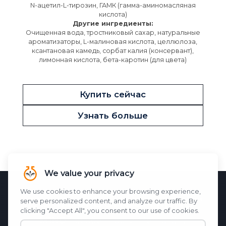
N-ацетил-L-тирозин, ГАМК (гамма-аминомасляная
кислота)
Другие ингредиенты:
Очищенная вода, тростниковый сахар, натуральные
ароматизаторы, L-малиновая кислота, целлюлоза,
ксантановая камедь, сорбат калия (консервант),
лимонная кислота, бета-каротин (для цвета)
Купить сейчас
Узнать больше
НАУЧНАЯ ОСНОВА
M1ND
M1ND
особенности
Memo-Q
,